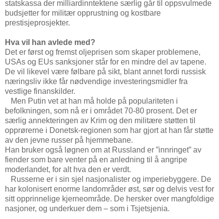
statskassa der milliardinntektene særlig går til oppsvulmede
budsjetter for militær opprustning og kostbare
prestisjeprosjekter.
Hva vil han avlede med?
Det er først og fremst oljeprisen som skaper problemene,
USAs og EUs sanksjoner står for en mindre del av tapene.
De vil likevel være følbare på sikt, blant annet fordi russisk
næringsliv ikke får nødvendige investeringsmidler fra
vestlige finanskilder.
Men Putin vet at han må holde på populariteten i
befolkningen, som nå er i området 70-80 prosent. Det er
særlig annekteringen av Krim og den militære støtten til
opprørerne i Donetsk-regionen som har gjort at han får støtte
av den jevne russer på hjemmebane.
Han bruker også løgnen om at Russland er ”innringet” av
fiender som bare venter på en anledning til å angripe
moderlandet, for alt hva den er verdt.
Russerne er i sin sjel nasjonalister og imperiebyggere. De
har kolonisert enorme landområder øst, sør og delvis vest for
sitt opprinnelige kjerneområde. De hersker over mangfoldige
nasjoner, og underkuer dem – som i Tsjetsjenia.