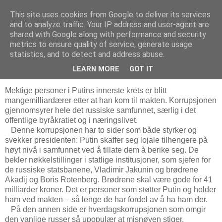
This site uses cookies from Google to deliver its services
Bjørn Hoelseths blogg
and to analyze traffic. Your IP address and user-agent are
shared with Google along with performance and security
metrics to ensure quality of service, generate usage
statistics, and to detect and address abuse.
mandag 5. januar 2015
Dystre utsikter med Putins Russland 2
LEARN MORE
GOT IT
Mektige personer i Putins innerste krets er blitt
mangemilliardærer etter at han kom til makten. Korrupsjonen
gjennomsyrer hele det russiske samfunnet, særlig i det
offentlige byråkratiet og i næringslivet.
Denne korrupsjonen har to sider som både styrker og
svekker presidenten: Putin skaffer seg lojale tilhengere på
høyt nivå i samfunnet ved å tillate dem å berike seg. De
bekler nøkkelstillinger i statlige institusjoner, som sjefen for
de russiske statsbanene, Vladimir Jakunin og brødrene
Akadij og Boris Rotenberg. Brødrene skal være gode for 41
milliarder kroner. Det er personer som støtter Putin og holder
ham ved makten – så lenge de har fordel av å ha ham der.
På den annen side er hverdagskorrupsjonen som omgir
den vanlige russer så upopulær at misnøyen stiger.