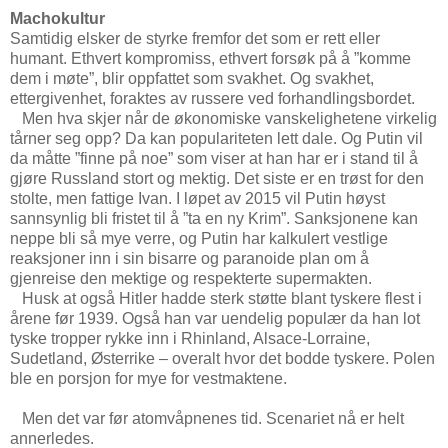
Machokultur
Samtidig elsker de styrke fremfor det som er rett eller
humant. Ethvert kompromiss, ethvert forsøk på å ”komme
dem i møte”, blir oppfattet som svakhet. Og svakhet,
ettergivenhet, foraktes av russere ved forhandlingsbordet.
Men hva skjer når de økonomiske vanskelighetene virkelig
tårner seg opp? Da kan populariteten lett dale. Og Putin vil
da måtte ”finne på noe” som viser at han har er i stand til å
gjøre Russland stort og mektig. Det siste er en trøst for den
stolte, men fattige Ivan. I løpet av 2015 vil Putin høyst
sannsynlig bli fristet til å ”ta en ny Krim”. Sanksjonene kan
neppe bli så mye verre, og Putin har kalkulert vestlige
reaksjoner inn i sin bisarre og paranoide plan om å
gjenreise den mektige og respekterte supermakten.
Husk at også Hitler hadde sterk støtte blant tyskere flest i
årene før 1939. Også han var uendelig populær da han lot
tyske tropper rykke inn i Rhinland, Alsace-Lorraine,
Sudetland, Østerrike – overalt hvor det bodde tyskere. Polen
ble en porsjon for mye for vestmaktene.
Men det var før atomvåpnenes tid. Scenariet nå er helt
annerledes.