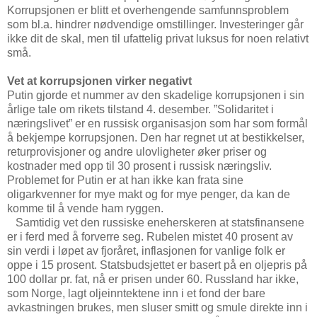
Korrupsjonen er blitt et overhengende samfunnsproblem
som bl.a. hindrer nødvendige omstillinger. Investeringer går
ikke dit de skal, men til ufattelig privat luksus for noen relativt
små.
Vet at korrupsjonen virker negativt
Putin gjorde et nummer av den skadelige korrupsjonen i sin
årlige tale om rikets tilstand 4. desember. ”Solidaritet i
næringslivet” er en russisk organisasjon som har som formål
å bekjempe korrupsjonen. Den har regnet ut at bestikkelser,
returprovisjoner og andre ulovligheter øker priser og
kostnader med opp til 30 prosent i russisk næringsliv.
Problemet for Putin er at han ikke kan frata sine
oligarkvenner for mye makt og for mye penger, da kan de
komme til å vende ham ryggen.
Samtidig vet den russiske eneherskeren at statsfinansene
er i ferd med å forverre seg. Rubelen mistet 40 prosent av
sin verdi i løpet av fjoråret, inflasjonen for vanlige folk er
oppe i 15 prosent. Statsbudsjettet er basert på en oljepris på
100 dollar pr. fat, nå er prisen under 60. Russland har ikke,
som Norge, lagt oljeinntektene inn i et fond der bare
avkastningen brukes, men sluser smitt og smule direkte inn i