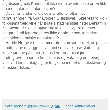
sightseeingmål. Kunne det ikke være av interesse om vi fikk
en mer balansert informasjon?
Det er en underlig kritikk Stanghelle retter mot
formuleringen fra Granavolden Gjæstgiveri. Skal vi la folk-til-
folk-samarbeid vike når Israels statsminister heter Benjamin
Netanyahu? Skal vi oppfordre folk til å sky Polen eller
Ungarn fordi lederne deres ikke oppfører seg som ekte
sosialdemokratiske demokrater?
Hadde Norge vært i samme situasjon som Israel, omgitt av
blodtørstige og aggressive land som vil knuse staten og
kaste jødene på sjøen, mens terrororganisasjoner
undergraver innenfra (ref. Hamas`og Fatahs grunnlover),
ville vårt land antagelig for lengst ha innført unntakslover og
krigsberedskap.
bjorn.hoelseth@gmail.com
kl.
13:40
Ingen kommentarer: