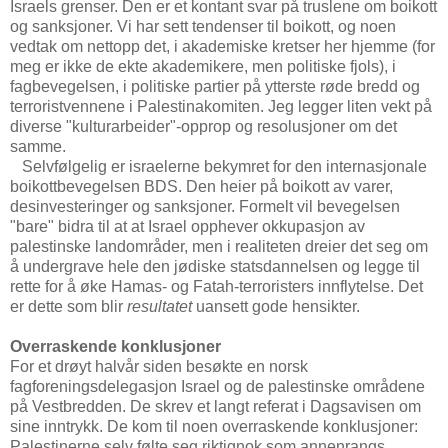
Israels grenser. Den er et kontant svar på truslene om boikott
og sanksjoner. Vi har sett tendenser til boikott, og noen
vedtak om nettopp det, i akademiske kretser her hjemme (for
meg er ikke de ekte akademikere, men politiske fjols), i
fagbevegelsen, i politiske partier på ytterste røde bredd og
terroristvennene i Palestinakomiten. Jeg legger liten vekt på
diverse "kulturarbeider"-opprop og resolusjoner om det
samme.
Selvfølgelig er israelerne bekymret for den internasjonale
boikottbevegelsen BDS. Den heier på boikott av varer,
desinvesteringer og sanksjoner. Formelt vil bevegelsen
"bare" bidra til at at Israel opphever okkupasjon av
palestinske landområder, men i realiteten dreier det seg om
å undergrave hele den jødiske statsdannelsen og legge til
rette for å øke Hamas- og Fatah-terroristers innflytelse. Det
er dette som blir
resultatet
uansett gode hensikter.
Overraskende konklusjoner
For et drøyt halvår siden besøkte en norsk
fagforeningsdelegasjon Israel og de palestinske områdene
på Vestbredden. De skrev et langt referat i Dagsavisen om
sine inntrykk. De kom til noen overraskende konklusjoner:
Palestinerne selv følte seg riktignok som annenrangs