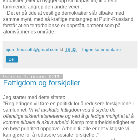
kapasitet (eller få bygget opp sin kapasitet) til å rette
lammende angrep den andre veien.
Det er på tide at vestlige demokratier slår tilbake med
samme mynt, med så kraftige motangrep at Putin-Russland
forstår at en terrorbalanse er oppstått, omtrent som på
atomvåpnenes område.
bjorn.hoelseth@gmail.com
kl.
18:33
Ingen kommentarer:
Del
torsdag 3. januar 2019
Fattigdom og forskjeller
Jeg starter med dette sitatet:
"Regjeringen vil føre en politikk for å redusere forskjellene i
samfunnet.
Vi vil avskaffe fattigdom ved å styrke de
offentlige sikkerhetsnettene og ved å gi ledige mulighet til å
komme tilbake til aktivt arbeid.
Kamp mot arbeidsledighet er
en høyt prioritert oppgave. Arbeid til alle er det viktigste vi
kan gjøre for å redusere sosiale forskjeller."