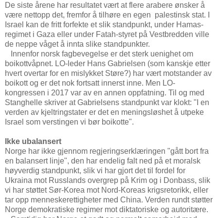
De siste årene har resultatet vært at flere arabere ønsker å
være nettopp det, fremfor å tilhøre en egen palestinsk stat. I
Israel kan de fritt forfekte et slik standpunkt, under Hamas-
regimet i Gaza eller under Fatah-styret på Vestbredden ville
de neppe våget å innta slike standpunkter.
Innenfor norsk fagbevegelse er det sterk uenighet om
boikottvåpnet. LO-leder Hans Gabrielsen (som kanskje etter
hvert overtar for en mislykket Støre?) har vært motstander av
boikott og er det nok fortsatt innerst inne. Men LO-
kongressen i 2017 var av en annen oppfatning. Til og med
Stanghelle skriver at Gabrielsens standpunkt var klokt: "I en
verden av kjeltringstater er det en meningsløshet å utpeke
Israel som verstingen vi bør boikotte".
Ikke ubalansert
Norge har ikke gjennom regjeringserklæringen "gått bort fra
en balansert linje", den har endelig falt ned på et moralsk
høyverdig standpunkt, slik vi har gjort det til fordel for
Ukraina mot Russlands overgrep på Krim og i Donbass, slik
vi har støttet Sør-Korea mot Nord-Koreas krigsretorikk, eller
tar opp menneskerettigheter med China. Verden rundt støtter
Norge demokratiske regimer mot diktatoriske og autoritære.