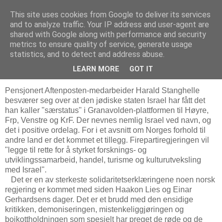
This site uses cookies from Google to deliver its services
Bjørn Hoelseths blogg
and to analyze traffic. Your IP address and user-agent are
shared with Google along with performance and security
metrics to ensure quality of service, generate usage
statistics, and to detect and address abuse.
onsdag 30. januar 2019
Endelig støtte til Israel
LEARN MORE
GOT IT
Pensjonert Aftenposten-medarbeider Harald Stanghelle
besværer seg over at den jødiske staten Israel har fått det
han kaller "særstatus" i Granavolden-plattformen til Høyre,
Frp, Venstre og KrF. Der nevnes nemlig Israel ved navn, og
det i positive ordelag. For i et avsnitt om Norges forhold til
andre land er det kommet et tillegg. Firepartiregjeringen vil
"legge til rette for å styrket forsknings- og
utviklingssamarbeid, handel, turisme og kulturutveksling
med Israel".
Det er en av sterkeste solidaritetserklæringene noen norsk
regjering er kommet med siden Haakon Lies og Einar
Gerhardsens dager. Det er et brudd med den ensidige
kritikken, demoniseringen, mistenkeliggjøringen og
boikottholdningen som spesielt har preget de røde og de