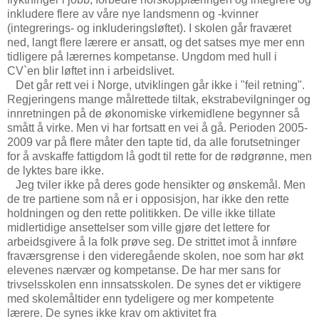
inkludere flere av våre nye landsmenn og -kvinner
(integrerings- og inkluderingsløftet). I skolen går fraværet
ned, langt flere lærere er ansatt, og det satses mye mer enn
tidligere på lærernes kompetanse. Ungdom med hull i
CV`en blir løftet inn i arbeidslivet.
Det går rett vei i Norge, utviklingen går ikke i "feil retning".
Regjeringens mange målrettede tiltak, ekstrabevilgninger og
innretningen på de økonomiske virkemidlene begynner så
smått å virke. Men vi har fortsatt en vei å gå. Perioden 2005-
2009 var på flere måter den tapte tid, da alle forutsetninger
for å avskaffe fattigdom lå godt til rette for de rødgrønne, men
de lyktes bare ikke.
Jeg tviler ikke på deres gode hensikter og ønskemål. Men
de tre partiene som nå er i opposisjon, har ikke den rette
holdningen og den rette politikken. De ville ikke tillate
midlertidige ansettelser som ville gjøre det lettere for
arbeidsgivere å la folk prøve seg. De strittet imot å innføre
fraværsgrense i den videregående skolen, noe som har økt
elevenes nærvær og kompetanse. De har mer sans for
trivselsskolen enn innsatsskolen. De synes det er viktigere
med skolemåltider enn tydeligere og mer kompetente
lærere. De synes ikke krav om aktivitet fra