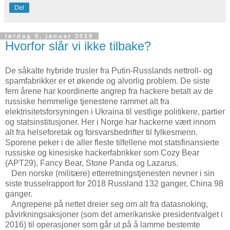
Del
lørdag 5. januar 2019
Hvorfor slår vi ikke tilbake?
De såkalte hybride trusler fra Putin-Russlands nettroll- og
spamfabrikker er et økende og alvorlig problem. De siste
fem årene har koordinerte angrep fra hackere betalt av de
russiske hemmelige tjenestene rammet alt fra
elektrisitetsforsyningen i Ukraina til vestlige politikere, partier
og statsinstitusjoner. Her i Norge har hackerne vært innom
alt fra helseforetak og forsvarsbedrifter til fylkesmenn.
Sporene peker i de aller fleste tilfellene mot statsfinansierte
russiske og kinesiske hackerfabrikker som Cozy Bear
(APT29), Fancy Bear, Stone Panda og Lazarus.
Den norske (militære) etterretningstjenesten nevner i sin
siste trusselrapport for 2018 Russland 132 ganger, China 98
ganger.
Angrepene på nettet dreier seg om alt fra datasnoking,
påvirkningsaksjoner (som det amerikanske presidentvalget i
2016) til operasjoner som går ut på å lamme bestemte