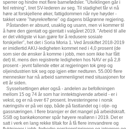
sperrer og hindre mot flere barnefødsler. "Utviklingen går i
feil retning", liret SV-lederen av seg. Til stadighet får vi nå
høre at forskjellene øker, fattigdommen når nye høyder -
takket være "høyrekreftene" og dagens blågrønne regjering.
Påstanden er absurd, usaklig og usann, men vi kommer til
å høre den gjentatt og gjentatt i valgåret 2019. "Arbeid til alle
er det viktigste vi kan gjøre for å redusere sosiale
forskjeller", het det i Soria Moria 1. Ved årsskiftet 2018-2019
er imidlertid AKU-ledigheten kommet ned i 4,0 prosent (de
som sier de ønsker å komme i jobb, men som ikke har fått
det) til, mens den registrerte ledigheten hos NAV er på 2,8
prosent - jevnt fallende etter at regjeringen tok grep og
oljeindustrien tok seg opp igjen etter nedturen. 55.000 flere
mennesker har nå arbeid sammenlignet med situasjonen for
ett år siden.
Sysselsettingen øker også - andelen av befolkningen
mellom 15 og 74 år som har inntektsgivende arbeid - er i
vekst, og er nå over 67 prosent. Investeringene i norsk
næringsliv er på vei opp, både på fastlandet og i olje- og
gassnæringen. I flere bransjer er det mangel på arbeidskraft.
SSB og bankøkonomer spår høyere reallønn i 2019. Det er
satt i verk en lang rekke tiltak for å få flere innvandrere og
flyktninger i jobb, forbedre norskopplæringen og integrere og