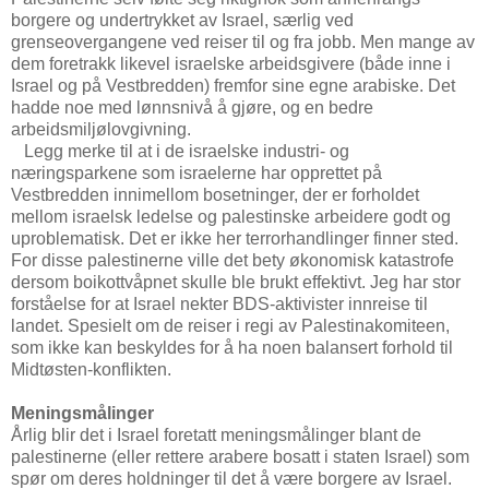
borgere og undertrykket av Israel, særlig ved
grenseovergangene ved reiser til og fra jobb. Men mange av
dem foretrakk likevel israelske arbeidsgivere (både inne i
Israel og på Vestbredden) fremfor sine egne arabiske. Det
hadde noe med lønnsnivå å gjøre, og en bedre
arbeidsmiljølovgivning.
Legg merke til at i de israelske industri- og
næringsparkene som israelerne har opprettet på
Vestbredden innimellom bosetninger, der er forholdet
mellom israelsk ledelse og palestinske arbeidere godt og
uproblematisk. Det er ikke her terrorhandlinger finner sted.
For disse palestinerne ville det bety økonomisk katastrofe
dersom boikottvåpnet skulle ble brukt effektivt. Jeg har stor
forståelse for at Israel nekter BDS-aktivister innreise til
landet. Spesielt om de reiser i regi av Palestinakomiteen,
som ikke kan beskyldes for å ha noen balansert forhold til
Midtøsten-konflikten.
Meningsmålinger
Årlig blir det i Israel foretatt meningsmålinger blant de
palestinerne (eller rettere arabere bosatt i staten Israel) som
spør om deres holdninger til det å være borgere av Israel.