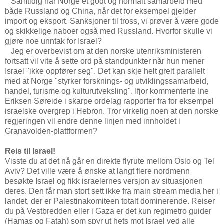
Samtidig har Norge et godt og normalt samarbeid med
både Russland og China, når det for eksempel gjelder
import og eksport. Sanksjoner til tross, vi prøver å være gode
og skikkelige naboer også med Russland. Hvorfor skulle vi
gjøre noe unntak for Israel?
Jeg er overbevist om at den norske utenriksministeren
fortsatt vil vite å sette ord på standpunkter når hun mener
Israel "ikke oppfører seg". Det kan skje helt greit parallelt
med at Norge "styrker forsknings- og utviklingssamarbeid,
handel, turisme og kulturutveksling". Ifjor kommenterte Ine
Eriksen Søreide i skarpe ordelag rapporter fra for eksempel
israelske overgrep i Hebron. Tror virkelig noen at den norske
regjeringen vil endre denne linjen med innholdet i
Granavolden-plattformen?
Reis til Israel!
Visste du at det nå går en direkte flyrute mellom Oslo og Tel
Aviv? Det ville være å ønske at langt flere nordmenn
besøkte Israel og fikk israelernes versjon av situasjonen
deres. Den får man stort sett ikke fra main stream media her i
landet, der er Palestinakomiteen totalt dominerende. Reiser
du på Vestbredden eller i Gaza er det kun regimetro guider
(Hamas og Fatah) som spyr ut hets mot Israel ved alle