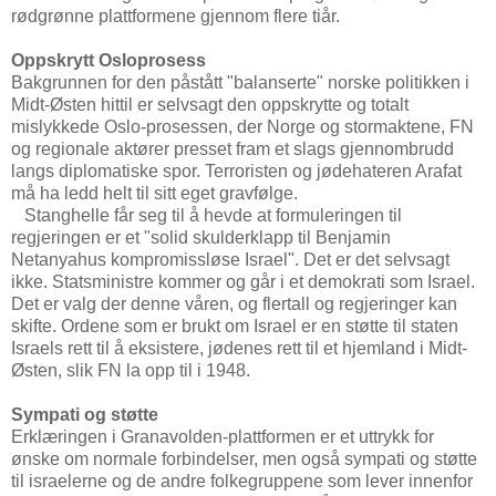
rødgrønne plattformene gjennom flere tiår.
Oppskrytt Osloprosess
Bakgrunnen for den påstått "balanserte" norske politikken i
Midt-Østen hittil er selvsagt den oppskrytte og totalt
mislykkede Oslo-prosessen, der Norge og stormaktene, FN
og regionale aktører presset fram et slags gjennombrudd
langs diplomatiske spor. Terroristen og jødehateren Arafat
må ha ledd helt til sitt eget gravfølge.
Stanghelle får seg til å hevde at formuleringen til
regjeringen er et "solid skulderklapp til Benjamin
Netanyahus kompromissløse Israel". Det er det selvsagt
ikke. Statsministre kommer og går i et demokrati som Israel.
Det er valg der denne våren, og flertall og regjeringer kan
skifte. Ordene som er brukt om Israel er en støtte til staten
Israels rett til å eksistere, jødenes rett til et hjemland i Midt-
Østen, slik FN la opp til i 1948.
Sympati og støtte
Erklæringen i Granavolden-plattformen er et uttrykk for
ønske om normale forbindelser, men også sympati og støtte
til israelerne og de andre folkegruppene som lever innenfor