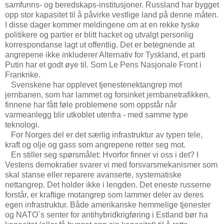
samfunns- og beredskaps-institusjoner. Russland har bygget
opp stor kapasitet til å påvirke vestlige land på denne måten.
I disse dager kommer meldingene om at en rekke tyske
politikere og partier er blitt hacket og utvalgt personlig
korrespondanse lagt ut offentlig. Det er betegnende at
angrepene ikke inkluderer Alternativ for Tyskland, et parti
Putin har et godt øye til. Som Le Pens Nasjonale Front i
Frankrike.
Svenskene har opplevet tjenestenektangrep mot
jernbanen, som har lammet og forsinket jernbanetrafikken,
finnene har fått føle problemene som oppstår når
varmeanlegg blir utkoblet utenfra - med samme type
teknologi.
For Norges del er det særlig infrastruktur av typen tele,
kraft og olje og gass som angrepene retter seg mot.
En stiller seg spørsmålet: Hvorfor finner vi oss i det? I
Vestens demokratier svarer vi med forsvarsmekanismer som
skal stanse eller reparere avanserte, systematiske
nettangrep. Det holder ikke i lengden. Det eneste russerne
forstår, er kraftige motangrep som lammer deler av deres
egen infrastruktur. Både amerikanske hemmelige tjenester
og NATO`s senter for antihybridkrigføring i Estland bør ha