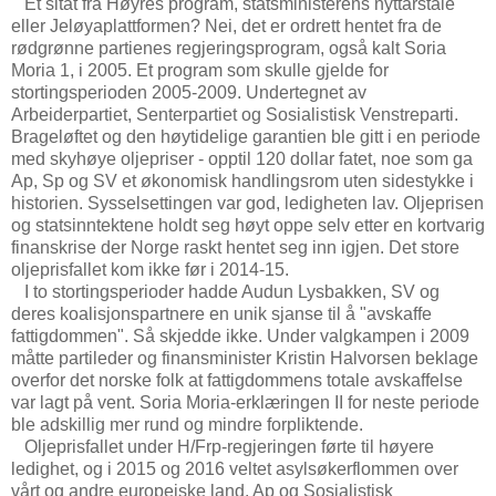
Et sitat fra Høyres program, statsministerens nyttårstale
eller Jeløyaplattformen? Nei, det er ordrett hentet fra de
rødgrønne partienes regjeringsprogram, også kalt Soria
Moria 1, i 2005. Et program som skulle gjelde for
stortingsperioden 2005-2009. Undertegnet av
Arbeiderpartiet, Senterpartiet og Sosialistisk Venstreparti.
Brageløftet og den høytidelige garantien ble gitt i en periode
med skyhøye oljepriser - opptil 120 dollar fatet, noe som ga
Ap, Sp og SV et økonomisk handlingsrom uten sidestykke i
historien. Sysselsettingen var god, ledigheten lav. Oljeprisen
og statsinntektene holdt seg høyt oppe selv etter en kortvarig
finanskrise der Norge raskt hentet seg inn igjen. Det store
oljeprisfallet kom ikke før i 2014-15.
I to stortingsperioder hadde Audun Lysbakken, SV og
deres koalisjonspartnere en unik sjanse til å "avskaffe
fattigdommen". Så skjedde ikke. Under valgkampen i 2009
måtte partileder og finansminister Kristin Halvorsen beklage
overfor det norske folk at fattigdommens totale avskaffelse
var lagt på vent. Soria Moria-erklæringen II for neste periode
ble adskillig mer rund og mindre forpliktende.
Oljeprisfallet under H/Frp-regjeringen førte til høyere
ledighet, og i 2015 og 2016 veltet asylsøkerflommen over
vårt og andre europeiske land. Ap og Sosialistisk