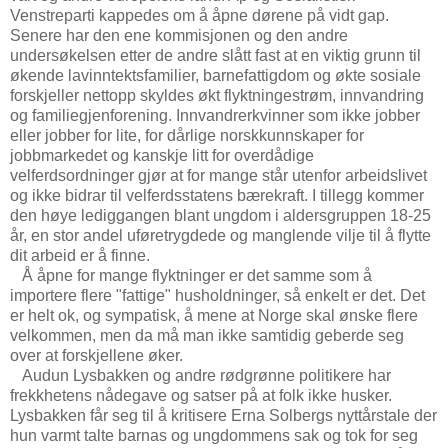
Venstreparti kappedes om å åpne dørene på vidt gap.
Senere har den ene kommisjonen og den andre
undersøkelsen etter de andre slått fast at en viktig grunn til
økende lavinntektsfamilier, barnefattigdom og økte sosiale
forskjeller nettopp skyldes økt flyktningestrøm, innvandring
og familiegjenforening. Innvandrerkvinner som ikke jobber
eller jobber for lite, for dårlige norskkunnskaper for
jobbmarkedet og kanskje litt for overdådige
velferdsordninger gjør at for mange står utenfor arbeidslivet
og ikke bidrar til velferdsstatens bærekraft. I tillegg kommer
den høye lediggangen blant ungdom i aldersgruppen 18-25
år, en stor andel uføretrygdede og manglende vilje til å flytte
dit arbeid er å finne.
Å åpne for mange flyktninger er det samme som å
importere flere "fattige" husholdninger, så enkelt er det. Det
er helt ok, og sympatisk, å mene at Norge skal ønske flere
velkommen, men da må man ikke samtidig geberde seg
over at forskjellene øker.
Audun Lysbakken og andre rødgrønne politikere har
frekkhetens nådegave og satser på at folk ikke husker.
Lysbakken får seg til å kritisere Erna Solbergs nyttårstale der
hun varmt talte barnas og ungdommens sak og tok for seg