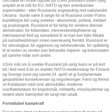
Det vakte en smule oppsikt da USAs president Biden nylig
antydet at et mål for EU, NATO og den amerikanske
supermakten - etter Russlands angrepskrig mot nabolandet
Ukraina - burde være å sørge for at Russland under Putins
bandittstyre blir varig svekket - økonomisk, politisk, militært
og psykologisk. Russland er for farlig for verdens liberale
demokratier, for folkeretten, menneskerettighetene og
internasjonal fred og samarbeid til at man kan falle tilbake
på samarbeidslinjen innen overskuelig fremtid. Russland er
for uforutsigbar, for aggressiv og selvhevdende, for upålitelig
til at resten av verden kan behandle imperie- og kolonistaten
på samme måte som andre.
USAs mål om å svekke Russland på varig basis er på kort
tid i ferd med å bli en realitet: NATO-medlemskap for Finland
og Sverige (som jeg varslet 24. april) vil gi fundamentale
geopolitiske konsekvenser og ringvirkninger. Først og fremst
vil Kolabasen med sine atomubåter, moderne
overflatefartøyer for krigsformål, militærfly, missilsystemer og
relativt store hærstyrker bli langt mer utsatt.
Formidabel kampkraft