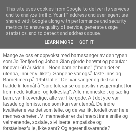
This site uses cookies from Google to deliver its services
Bjørn Hoelseths blogg
and to analyze traffic. Your IP address and user-agent are
shared with Google along with performance and security
metrics to ensure quality of service, generate usage
statistics, and to detect and address abuse.
mandag 23. mai 2022
Inni er vi ikke like
LEARN MORE
GOT IT
Mange av oss er oppvokst med barnesanger av den typen
som Jo Tenfjord og Johan Øian gjorde berømt og populær
for over 60 år siden, "Noen barn er brune" ("men det er
utenpå, inni er vi like"). Sangene var også faste innslag i
Barnetimen på 1950-tallet: Det var sanger og dikt som
hadde til formål å "spre toleranse og positiv nysgjerrighet for
fremmede kulturer og folkeslag". Alle mennesker, og særlig
barn, var likeverdige, alle var like gode. Alt det ytre var
fasade og ferniss, noe som kun var utenpå. De indre
kvalitetene var det som telte, og de var likt fordelt over hele
menneskeheten. Vi mennesker er da innerst inne snille og
velmenende, sosiale, siviliserte, empatiske og
forståelsesfulle, ikke sant? Og agerer tilsvarende?