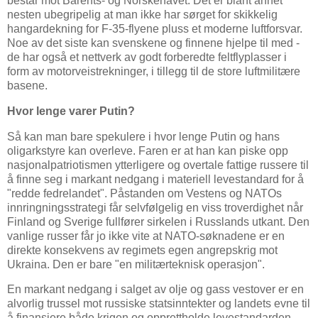
består mot Barents- og Norskehavet. Det er blant annet
nesten ubegripelig at man ikke har sørget for skikkelig
hangardekning for F-35-flyene pluss et moderne luftforsvar.
Noe av det siste kan svenskene og finnene hjelpe til med -
de har også et nettverk av godt forberedte feltflyplasser i
form av motorveistrekninger, i tillegg til de store luftmilitære
basene.
Hvor lenge varer Putin?
Så kan man bare spekulere i hvor lenge Putin og hans
oligarkstyre kan overleve. Faren er at han kan piske opp
nasjonalpatriotismen ytterligere og overtale fattige russere til
å finne seg i markant nedgang i materiell levestandard for å
"redde fedrelandet". Påstanden om Vestens og NATOs
innringningsstrategi får selvfølgelig en viss troverdighet når
Finland og Sverige fullfører sirkelen i Russlands utkant. Den
vanlige russer får jo ikke vite at NATO-søknadene er en
direkte konsekvens av regimets egen angrepskrig mot
Ukraina. Den er bare "en militærteknisk operasjon".
En markant nedgang i salget av olje og gass vestover er en
alvorlig trussel mot russiske statsinntekter og landets evne til
å finansiere både krigen og opprettholde levestandarden.