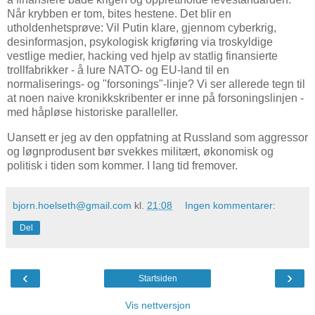
Når krybben er tom, bites hestene. Det blir en
utholdenhetsprøve: Vil Putin klare, gjennom cyberkrig,
desinformasjon, psykologisk krigføring via troskyldige
vestlige medier, hacking ved hjelp av statlig finansierte
trollfabrikker - å lure NATO- og EU-land til en
normaliserings- og "forsonings"-linje? Vi ser allerede tegn til
at noen naive kronikkskribenter er inne på forsoningslinjen -
med håpløse historiske paralleller.
Uansett er jeg av den oppfatning at Russland som aggressor
og løgnprodusent bør svekkes militært, økonomisk og
politisk i tiden som kommer. I lang tid fremover.
bjorn.hoelseth@gmail.com
kl.
21:08
Ingen kommentarer:
Del
‹
›
Startsiden
Vis nettversjon