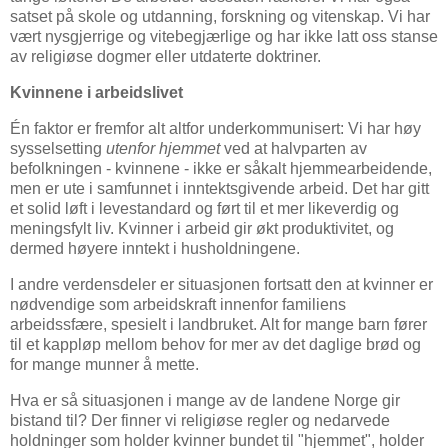
satset på skole og utdanning, forskning og vitenskap. Vi har
vært nysgjerrige og vitebegjærlige og har ikke latt oss stanse
av religiøse dogmer eller utdaterte doktriner.
Kvinnene i arbeidslivet
Én faktor er fremfor alt altfor underkommunisert: Vi har høy
sysselsetting
utenfor hjemmet
ved at halvparten av
befolkningen - kvinnene - ikke er såkalt hjemmearbeidende,
men er ute i samfunnet i inntektsgivende arbeid. Det har gitt
et solid løft i levestandard og ført til et mer likeverdig og
meningsfylt liv. Kvinner i arbeid gir økt produktivitet, og
dermed høyere inntekt i husholdningene.
I andre verdensdeler er situasjonen fortsatt den at kvinner er
nødvendige som arbeidskraft innenfor familiens
arbeidssfære, spesielt i landbruket. Alt for mange barn fører
til et kappløp mellom behov for mer av det daglige brød og
for mange munner å mette.
Hva er så situasjonen i mange av de landene Norge gir
bistand til? Der finner vi religiøse regler og nedarvede
holdninger som holder kvinner bundet til "hjemmet", holder