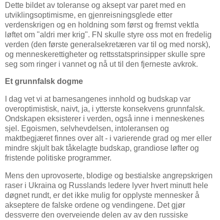
Dette bildet av toleranse og aksept var paret med en
utviklingsoptimisme, en gjenreisningsglede etter
verdenskrigen og en holdning som først og fremst vektla
løftet om "aldri mer krig". FN skulle styre oss mot en fredelig
verden (den første generalsekretæren var til og med norsk),
og menneskerettigheter og rettsstatsprinsipper skulle spre
seg som ringer i vannet og nå ut til den fjerneste avkrok.
Et grunnfalsk dogme
I dag vet vi at barnesangenes innhold og budskap var
overoptimistisk, naivt, ja, i ytterste konsekvens grunnfalsk.
Ondskapen eksisterer i verden, også inne i menneskenes
sjel. Egoismen, selvhevdelsen, intoleransen og
maktbegjæret finnes over alt - i varierende grad og mer eller
mindre skjult bak tåkelagte budskap, grandiose løfter og
fristende politiske programmer.
Mens den uprovoserte, blodige og bestialske angrepskrigen
raser i Ukraina og Russlands ledere lyver hvert minutt hele
døgnet rundt, er det ikke mulig for opplyste mennesker å
akseptere de falske ordene og vendingene. Det gjør
dessverre den overveiende delen av av den russiske