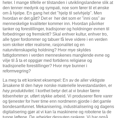
heter. I mange tilfelle er tilstanden i utviklingslandene slik at
den tenner medynk og sympati, noe som fører til et ønske
om å hjelpe. En gang het det "hjelp til selvhjelp". Men
hvordan er det gått? Det er her det som er "inni oss" av
menneskelige kvaliteter kommer inn. Hvordan påvirker
tanker og forestillinger, tradisjoner og holdninger evnen til
forbedringer og fremskritt? Skal enhver kultur, enhver tro,
alle typer fordommer og tabuer få leve videre i en verden
som skriker etter realisme, rasjonalitet og en
naturvitenskapelig holdning? Hvor mye skyldes
fattigdommen i verden menneskenes manglende evne og
vilje til å ta et oppgjør med fortidens religiøse og
tradisjonelle forestillinger? Hvor mye bunner i
reformvegring?
La meg ta ett konkret eksempel: En av de aller viktigste
årsakene til den høye norske materielle levestandarden, er
høy produktivitet.
I korthet betyr det at vi bruker færre
tidsenheter pr. utført stykke arbeid. Vi produserer flere varer
og tjenester for hver time enn nordmenn gjorde i det gamle
bondesamfunnet. Mekanisering, industrialisering og dagens
digitalisering gjør at vi kan la maskinene og robotene ta de
tunge løftene. De arbeider dessuten raskere. Vi har også