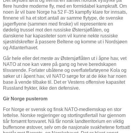
Det skyldes først og fremst en samlet nordisk flystyrke på
flere hundre moderne fly, med en formidabel kampkraft. Om
noen år vil bare Norge ha 52 F-35 kampfly klare for innsats,
finnene vil ha et stort antall av samme flytype, de svenske
jagerflyene (sammen med finske) vil representere en
dødelig trussel mot den russiske Østersjøflåten, og
danskene har kapasiteter som vil kunne nekte russiske
sjøstridskrefter å passere Beltene og komme ut i Nordsjøen
og Atlanterhavet.
Går hele eller det meste av Østersjøflåten ut i åpne hav, vet
NATO at noe kan være på gang og heve beredskapen
tilsvarende. Forlater ubåtene og overflatefartøyene Kola og
søker ut i åpent hav, vil NATO sørge for at de ikke har noen
base å vende tilbake til. Det er Vestens offensive kapasitet
Russland frykter, ikke den defensive.
Gir Norge pusterom
For Norge er svensk og finsk NATO-medlemskap en stor
lettelse. Norske regjeringer og stortingsflertall har gjennom
tiår forsømt forsvaret. Nå får norsk landterritorium en viktig
buffersone østover, selv om de nasjonale svakhetene fortsatt