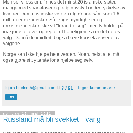
Men ser vi oss om, finnes det minst 20 islamske stater,
mange med sharialover og religionsstyrt undertrykkelse av
kvinner. Den muslimske verden utgjør noe sånt som 1,6
milliarder mennesker. Så lenge myndigheter og
enkeltmennesker ikke vil "forandre seg", men tviholder på
irrasjonelle lover og regler ut fra religion, så er det deres
valg. Da må de imidlertid også bære konsekvensene av
valgene.
Norge kan ikke hjelpe hele verden. Noen, helst alle, må
også gjøre sitt ytterste for å hjelpe seg selv.
bjorn.hoelseth@gmail.com
kl.
22:01
Ingen kommentarer:
Del
søndag 15. mai 2022
Russland må bli svekket - varig