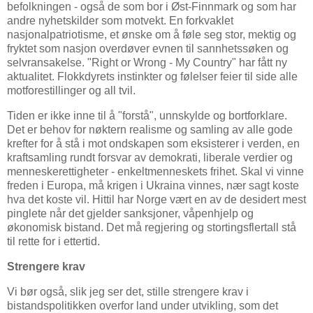
befolkningen - også de som bor i Øst-Finnmark og som har
andre nyhetskilder som motvekt. En forkvaklet
nasjonalpatriotisme, et ønske om å føle seg stor, mektig og
fryktet som nasjon overdøver evnen til sannhetssøken og
selvransakelse. "Right or Wrong - My Country" har fått ny
aktualitet. Flokkdyrets instinkter og følelser feier til side alle
motforestillinger og all tvil.
Tiden er ikke inne til å "forstå", unnskylde og bortforklare.
Det er behov for nøktern realisme og samling av alle gode
krefter for å stå i mot ondskapen som eksisterer i verden, en
kraftsamling rundt forsvar av demokrati, liberale verdier og
menneskerettigheter - enkeltmenneskets frihet. Skal vi vinne
freden i Europa, må krigen i Ukraina vinnes, nær sagt koste
hva det koste vil. Hittil har Norge vært en av de desidert mest
pinglete når det gjelder sanksjoner, våpenhjelp og
økonomisk bistand. Det må regjering og stortingsflertall stå
til rette for i ettertid.
Strengere krav
Vi bør også, slik jeg ser det, stille strengere krav i
bistandspolitikken overfor land under utvikling, som det