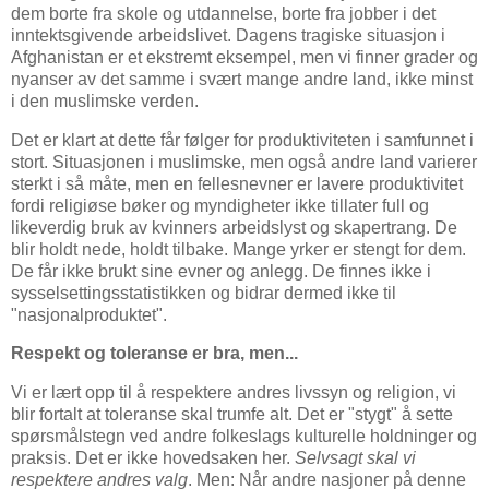
dem borte fra skole og utdannelse, borte fra jobber i det
inntektsgivende arbeidslivet. Dagens tragiske situasjon i
Afghanistan er et ekstremt eksempel, men vi finner grader og
nyanser av det samme i svært mange andre land, ikke minst
i den muslimske verden.
Det er klart at dette får følger for produktiviteten i samfunnet i
stort. Situasjonen i muslimske, men også andre land varierer
sterkt i så måte, men en fellesnevner er lavere produktivitet
fordi religiøse bøker og myndigheter ikke tillater full og
likeverdig bruk av kvinners arbeidslyst og skapertrang. De
blir holdt nede, holdt tilbake. Mange yrker er stengt for dem.
De får ikke brukt sine evner og anlegg. De finnes ikke i
sysselsettingsstatistikken og bidrar dermed ikke til
"nasjonalproduktet".
Respekt og toleranse er bra, men...
Vi er lært opp til å respektere andres livssyn og religion, vi
blir fortalt at toleranse skal trumfe alt. Det er "stygt" å sette
spørsmålstegn ved andre folkeslags kulturelle holdninger og
praksis. Det er ikke hovedsaken her.
Selvsagt skal vi
respektere andres valg
. Men: Når andre nasjoner på denne