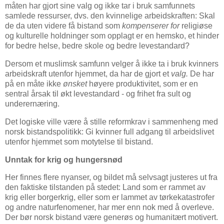
måten har gjort sine valg og ikke tar i bruk samfunnets
samlede ressurser, dvs. den kvinnelige arbeidskraften: Skal
de da uten videre få bistand som
kompenserer for
religiøse
og kulturelle holdninger som opplagt er en hemsko, et hinder
for bedre helse, bedre skole og bedre levestandard?
Dersom et muslimsk samfunn velger å ikke ta i bruk kvinners
arbeidskraft utenfor hjemmet, da har de gjort et
valg.
De har
på en måte ikke
ønsket
høyere produktivitet, som er en
sentral årsak til økt levestandard - og frihet fra sult og
underernæring.
Det logiske ville være å stille reformkrav i sammenheng med
norsk bistandspolitikk: Gi kvinner full adgang til arbeidslivet
utenfor hjemmet som motytelse til bistand.
Unntak for krig og hungersnød
Her finnes flere nyanser, og bildet må selvsagt justeres ut fra
den faktiske tilstanden på stedet: Land som er rammet av
krig eller borgerkrig, eller som er lammet av tørkekatastrofer
og andre naturfenomener, har mer enn nok med å overleve.
Der bør norsk bistand være generøs og humanitært motivert.