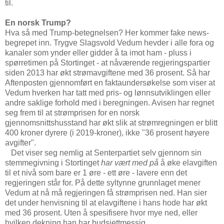
til.
En norsk Trump?
Hva så med Trump-betegnelsen? Her kommer fake news-
begrepet inn. Trygve Slagsvold Vedum hevder i alle fora og
kanaler som ynder eller gidder å ta imot ham - pluss i
spørretimen på Stortinget - at nåværende regjeringspartier
siden 2013 har økt strømavgiftene med 36 prosent. Så har
Aftenposten gjennomført en faktaundersøkelse som viser at
Vedum hverken har tatt med pris- og lønnsutviklingen eller
andre saklige forhold med i beregningen. Avisen har regnet
seg frem til at strømprisen for en norsk
gjennomsnittshusstand har økt slik at strømregningen er blitt
400 kroner dyrere (i 2019-kroner), ikke "36 prosent høyere
avgifter".
Det viser seg nemlig at Senterpartiet selv gjennom sin
stemmegivning i Stortinget
har vært med på
å øke elavgiften
til et nivå som bare er 1 øre - ett øre - lavere enn det
regjeringen står for. På dette syltynne grunnlaget mener
Vedum at nå må regjeringen få strømprisen ned. Han sier
det under henvisning til at elavgiftene i hans hode har økt
med 36 prosent. Uten å spesifisere hvor mye ned, eller
hvilken dekning han har budsjettmessig.