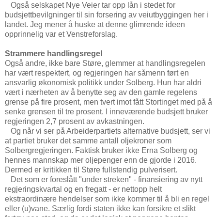
Også selskapet Nye Veier tar opp lån i stedet for
budsjettbevilgninger til sin forsering av veiutbyggingen her i
landet. Jeg mener å huske at denne glimrende ideen
opprinnelig var et Venstreforslag.
Strammere handlingsregel
Også andre, ikke bare Støre, glemmer at handlingsregelen
har vært respektert, og regjeringen har såmenn ført en
ansvarlig økonomisk politikk under Solberg. Hun har aldri
vært i nærheten av å benytte seg av den gamle regelens
grense på fire prosent, men tvert imot fått Stortinget med på å
senke grensen til tre prosent. I inneværende budsjett bruker
regjeringen 2,7 prosent av avkastningen.
Og når vi ser på Arbeiderpartiets alternative budsjett, ser vi
at partiet bruker det samme antall oljekroner som
Solbergregjeringen. Faktisk bruker ikke Erna Solberg og
hennes mannskap mer oljepenger enn de gjorde i 2016.
Dermed er kritikken til Støre fullstendig pulverisert.
Det som er foreslått "under streken" - finansiering av nytt
regjeringskvartal og en fregatt - er nettopp helt
ekstraordinære hendelser som ikke kommer til å bli en regel
eller (u)vane. Særlig fordi staten ikke kan forsikre et slikt