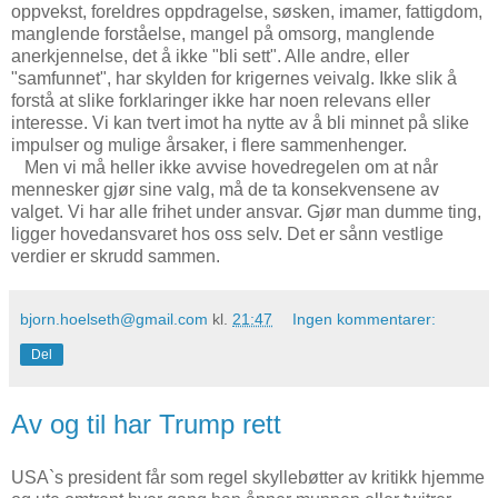
oppvekst, foreldres oppdragelse, søsken, imamer, fattigdom,
manglende forståelse, mangel på omsorg, manglende
anerkjennelse, det å ikke "bli sett". Alle andre, eller
"samfunnet", har skylden for krigernes veivalg. Ikke slik å
forstå at slike forklaringer ikke har noen relevans eller
interesse. Vi kan tvert imot ha nytte av å bli minnet på slike
impulser og mulige årsaker, i flere sammenhenger.
Men vi må heller ikke avvise hovedregelen om at når
mennesker gjør sine valg, må de ta konsekvensene av
valget. Vi har alle frihet under ansvar. Gjør man dumme ting,
ligger hovedansvaret hos oss selv. Det er sånn vestlige
verdier er skrudd sammen.
bjorn.hoelseth@gmail.com
kl.
21:47
Ingen kommentarer:
Del
Av og til har Trump rett
USA`s president får som regel skyllebøtter av kritikk hjemme