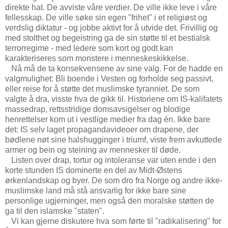
direkte hat. De avviste våre verdier. De ville ikke leve i våre
fellesskap. De ville søke sin egen "frihet" i et religiøst og
verdslig diktatur - og jobbe aktivt for å utvide det. Frivillig og
med stolthet og begeistring ga de sin støtte til et bestialsk
terrorregime - med ledere som kort og godt kan
karakteriseres som monstere i menneskeskikkelse.
Nå må de ta konsekvensene av sine valg. For de hadde en
valgmulighet: Bli boende i Vesten og forholde seg passivt,
eller reise for å støtte det muslimske tyranniet. De som
valgte å dra, visste hva de gikk til. Historiene om IS-kalifatets
massedrap, rettsstridige domsavsigelser og blodige
henrettelser kom ut i vestlige medier fra dag én. Ikke bare
det: IS selv laget propagandavideoer om drapene, der
bødlene nøt sine halshugginger i triumf, viste frem avkuttede
armer og bein og steining av mennesker til døde.
Listen over drap, tortur og intoleranse var uten ende i den
korte stunden IS dominerte en del av Midt-Østens
ørkenlandskap og byer. De som dro fra Norge og andre ikke-
muslimske land må stå ansvarlig for ikke bare sine
personlige ugjerninger, men også den moralske støtten de
ga til den islamske "staten".
Vi kan gjerne diskutere hva som førte til "radikalisering" for