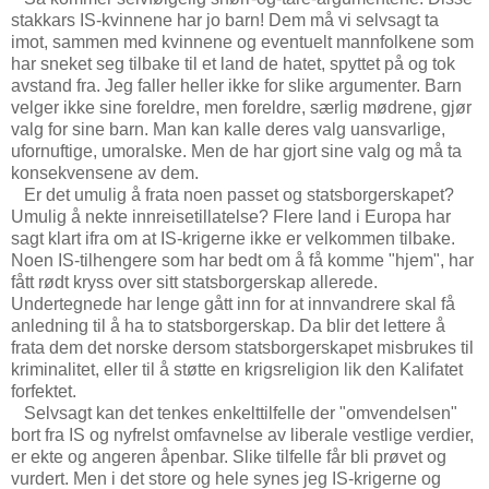
stakkars IS-kvinnene har jo barn! Dem må vi selvsagt ta
imot, sammen med kvinnene og eventuelt mannfolkene som
har sneket seg tilbake til et land de hatet, spyttet på og tok
avstand fra. Jeg faller heller ikke for slike argumenter. Barn
velger ikke sine foreldre, men foreldre, særlig mødrene, gjør
valg for sine barn. Man kan kalle deres valg uansvarlige,
ufornuftige, umoralske. Men de har gjort sine valg og må ta
konsekvensene av dem.
Er det umulig å frata noen passet og statsborgerskapet?
Umulig å nekte innreisetillatelse? Flere land i Europa har
sagt klart ifra om at IS-krigerne ikke er velkommen tilbake.
Noen IS-tilhengere som har bedt om å få komme "hjem", har
fått rødt kryss over sitt statsborgerskap allerede.
Undertegnede har lenge gått inn for at innvandrere skal få
anledning til å ha to statsborgerskap. Da blir det lettere å
frata dem det norske dersom statsborgerskapet misbrukes til
kriminalitet, eller til å støtte en krigsreligion lik den Kalifatet
forfektet.
Selvsagt kan det tenkes enkelttilfelle der "omvendelsen"
bort fra IS og nyfrelst omfavnelse av liberale vestlige verdier,
er ekte og angeren åpenbar. Slike tilfelle får bli prøvet og
vurdert. Men i det store og hele synes jeg IS-krigerne og