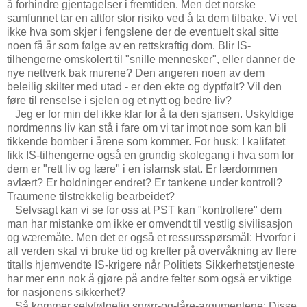
å forhindre gjentagelser i fremtiden. Men det norske
samfunnet tar en altfor stor risiko ved å ta dem tilbake. Vi vet
ikke hva som skjer i fengslene der de eventuelt skal sitte
noen få år som følge av en rettskraftig dom. Blir IS-
tilhengerne omskolert til "snille mennesker", eller danner de
nye nettverk bak murene? Den angeren noen av dem
beleilig skilter med utad - er den ekte og dyptfølt? Vil den
føre til renselse i sjelen og et nytt og bedre liv?
Jeg er for min del ikke klar for å ta den sjansen. Uskyldige
nordmenns liv kan stå i fare om vi tar imot noe som kan bli
tikkende bomber i årene som kommer. For husk: I kalifatet
fikk IS-tilhengerne også en grundig skolegang i hva som for
dem er "rett liv og lære" i en islamsk stat. Er lærdommen
avlært? Er holdninger endret? Er tankene under kontroll?
Traumene tilstrekkelig bearbeidet?
Selvsagt kan vi se for oss at PST kan "kontrollere" dem
man har mistanke om ikke er omvendt til vestlig sivilisasjon
og væremåte. Men det er også et ressursspørsmål: Hvorfor i
all verden skal vi bruke tid og krefter på overvåkning av flere
titalls hjemvendte IS-krigere når Politiets Sikkerhetstjeneste
har mer enn nok å gjøre på andre felter som også er viktige
for nasjonens sikkerhet?
Så kommer selvfølgelig snørr-og-tåre-argumentene: Disse