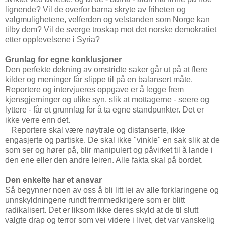
lignende? Vil de overfor barna skryte av friheten og
valgmulighetene, velferden og velstanden som Norge kan
tilby dem? Vil de sverge troskap mot det norske demokratiet
etter opplevelsene i Syria?
Grunlag for egne konklusjoner
Den perfekte dekning av omstridte saker går ut på at flere
kilder og meninger får slippe til på en balansert måte.
Reportere og intervjueres oppgave er å legge frem
kjensgjerninger og ulike syn, slik at mottagerne - seere og
lyttere - får et grunnlag for å ta egne standpunkter. Det er
ikke verre enn det.
Reportere skal være nøytrale og distanserte, ikke
engasjerte og partiske. De skal ikke "vinkle" en sak slik at de
som ser og hører på, blir manipulert og påvirket til å lande i
den ene eller den andre leiren. Alle fakta skal på bordet.
Den enkelte har et ansvar
Så begynner noen av oss å bli litt lei av alle forklaringene og
unnskyldningene rundt fremmedkrigere som er blitt
radikalisert. Det er liksom ikke deres skyld at de til slutt
valgte drap og terror som vei videre i livet, det var vanskelig