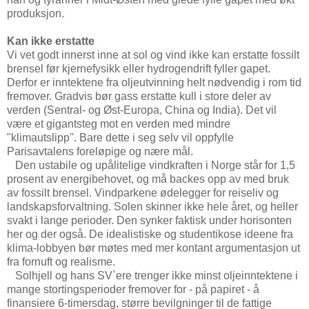
produksjon.
Kan ikke erstatte
Vi vet godt innerst inne at sol og vind ikke kan erstatte fossilt
brensel før kjernefysikk eller hydrogendrift fyller gapet.
Derfor er inntektene fra oljeutvinning helt nødvendig i rom tid
fremover. Gradvis bør gass erstatte kull i store deler av
verden (Sentral- og Øst-Europa, China og India). Det vil
være et gigantsteg mot en verden med mindre
"klimautslipp". Bare dette i seg selv vil oppfylle
Parisavtalens foreløpige og nære mål.
Den ustabile og upålitelige vindkraften i Norge står for 1,5
prosent av energibehovet, og må backes opp av med bruk
av fossilt brensel. Vindparkene ødelegger for reiseliv og
landskapsforvaltning. Solen skinner ikke hele året, og heller
svakt i lange perioder. Den synker faktisk under horisonten
her og der også. De idealistiske og studentikose ideene fra
klima-lobbyen bør møtes med mer kontant argumentasjon ut
fra fornuft og realisme.
Solhjell og hans SV`ere trenger ikke minst oljeinntektene i
mange stortingsperioder fremover for - på papiret - å
finansiere 6-timersdag, større bevilgninger til de fattige