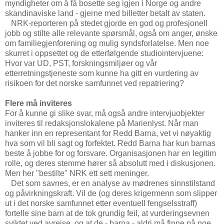
myndigheter om å få bosette seg igjen i Norge og andre
skandinaviske land - gjerne med billetter betalt av staten.
NRK-reporteren på stedet gjorde en god og profesjonell
jobb og stilte alle relevante spørsmål, også om anger, ønske
om familiegjenforening og mulig syndsforlatelse. Men noe
skurret i oppsettet og de etterfølgende studiointervjuene:
Hvor var UD, PST, forskningsmiljøer og vår
etterretningstjeneste som kunne ha gitt en vurdering av
risikoen for det norske samfunnet ved repatriering?
Flere må inviteres
For å kunne gi slike svar, må også andre intervjuobjekter
inviteres til redaksjonslokalene på Marienlyst. Når man
hanker inn en representant for Redd Barna, vet vi nøyaktig
hva som vil bli sagt og forfektet. Redd Barna har kun barnas
beste å jobbe for og forsvare. Organisasjonen har en legitim
rolle, og deres stemme hører så absolutt med i diskusjonen.
Men her "bestilte" NRK ett sett meninger.
Det som savnes, er en analyse av mødrenes sinnstilstand
og påvirkningskraft. Vil de (og deres krigermenn som slipper
ut i det norske samfunnet etter eventuell fengselsstraff)
fortelle sine barn at de tok grundig feil, at vurderingsevnen
sviktet ved avreise, og at de - barna - aldri må finne på noe