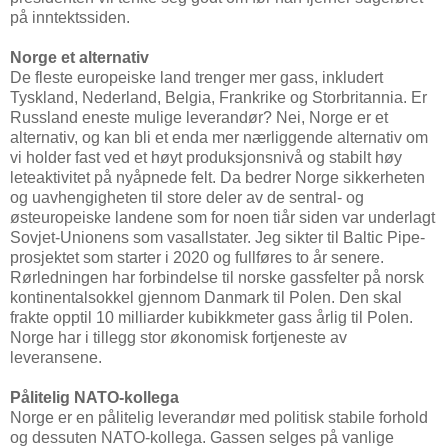
på inntektssiden.
Norge et alternativ
De fleste europeiske land trenger mer gass, inkludert
Tyskland, Nederland, Belgia, Frankrike og Storbritannia. Er
Russland eneste mulige leverandør? Nei, Norge er et
alternativ, og kan bli et enda mer nærliggende alternativ om
vi holder fast ved et høyt produksjonsnivå og stabilt høy
leteaktivitet på nyåpnede felt. Da bedrer Norge sikkerheten
og uavhengigheten til store deler av de sentral- og
østeuropeiske landene som for noen tiår siden var underlagt
Sovjet-Unionens som vasallstater. Jeg sikter til Baltic Pipe-
prosjektet som starter i 2020 og fullføres to år senere.
Rørledningen har forbindelse til norske gassfelter på norsk
kontinentalsokkel gjennom Danmark til Polen. Den skal
frakte opptil 10 milliarder kubikkmeter gass årlig til Polen.
Norge har i tillegg stor økonomisk fortjeneste av
leveransene.
Pålitelig NATO-kollega
Norge er en pålitelig leverandør med politisk stabile forhold
og dessuten NATO-kollega. Gassen selges på vanlige