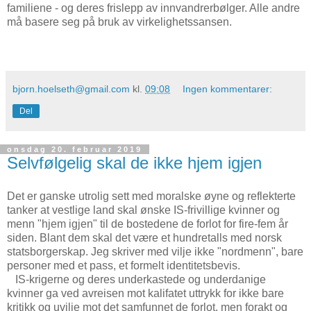
familiene - og deres frislepp av innvandrerbølger. Alle andre
må basere seg på bruk av virkelighetssansen.
bjorn.hoelseth@gmail.com
kl.
09:08
Ingen kommentarer:
Del
onsdag 20. februar 2019
Selvfølgelig skal de ikke hjem igjen
Det er ganske utrolig sett med moralske øyne og reflekterte
tanker at vestlige land skal ønske IS-frivillige kvinner og
menn "hjem igjen" til de bostedene de forlot for fire-fem år
siden. Blant dem skal det være et hundretalls med norsk
statsborgerskap. Jeg skriver med vilje ikke "nordmenn", bare
personer med et pass, et formelt identitetsbevis.
IS-krigerne og deres underkastede og underdanige
kvinner ga ved avreisen mot kalifatet uttrykk for ikke bare
kritikk og uvilje mot det samfunnet de forlot, men forakt og