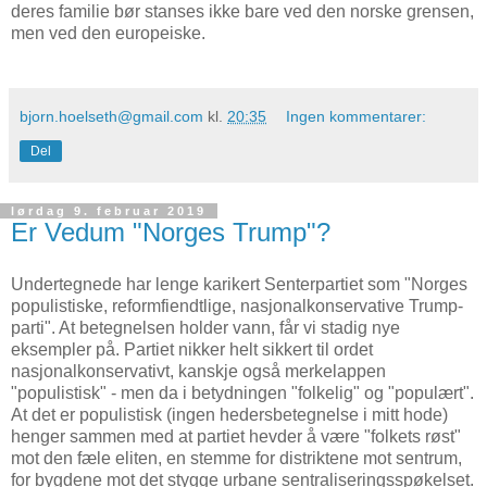
deres familie bør stanses ikke bare ved den norske grensen,
men ved den europeiske.
bjorn.hoelseth@gmail.com
kl.
20:35
Ingen kommentarer:
Del
lørdag 9. februar 2019
Er Vedum "Norges Trump"?
Undertegnede har lenge karikert Senterpartiet som "Norges
populistiske, reformfiendtlige, nasjonalkonservative Trump-
parti". At betegnelsen holder vann, får vi stadig nye
eksempler på. Partiet nikker helt sikkert til ordet
nasjonalkonservativt, kanskje også merkelappen
"populistisk" - men da i betydningen "folkelig" og "populært".
At det er populistisk (ingen hedersbetegnelse i mitt hode)
henger sammen med at partiet hevder å være "folkets røst"
mot den fæle eliten, en stemme for distriktene mot sentrum,
for bygdene mot det stygge urbane sentraliseringsspøkelset.