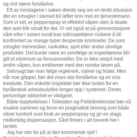
og vist større forståelse.
Ett av innslagene i saken dreide seg om en tenkt situasjon
der en smugler i stanset bil løfter kniv mot en tjenestemann.
Som vi vet, er pepperspray et effektivt våpen uten å skade
den som blir utsatt for det. Vi vet også at på grensestasjone
våre eller i sonen rundt kan tollinspektører risikere å bli
konfrontert av mange typer desperate kriminelle: De som
smugler mennesker, narkotika, sprit eller andre ulovlige
produkter. Det burde være en selvfølge at inspektørene blir
gitt et minimum av forsvarsmidler. De er ikke utstyrt med
andre våpen, kun emblemer med den norske løven på.
Selvsagt bør man følge regelverk, rutiner og frister. Men
når noe glipper, bør det vises stor forståelse og en viss
konduite. Den enkelte inspektør bør ikke lastes for en
byråkratisk arbeidsulykke lenger opp i systemet. Deres
personlige sikkerhet er viktigere.
Både toppledelsen i Tolletaten og Politidirektoratet bør nå
snakke sammen og finne en pragmatisk løsning som både
sikrer kontroll over bruk av pepperspray og gir en slags
midlertidig dispensasjon. Sånt finnes i alt lovverk her i
landet.
Jeg har stor tro på at den kommende sjef i