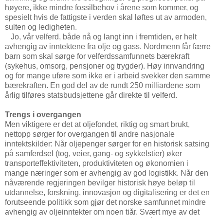
høyere, ikke mindre fossilbehov i årene som kommer, og
spesielt hvis de fattigste i verden skal løftes ut av armoden,
sulten og ledigheten.
Jo, vår velferd, både nå og langt inn i fremtiden, er helt
avhengig av inntektene fra olje og gass. Nordmenn får færre
barn som skal sørge for velferdssamfunnets bærekraft
(sykehus, omsorg, pensjoner og trygder). Høy innvandring
og for mange uføre som ikke er i arbeid svekker den samme
bærekraften. En god del av de rundt 250 milliardene som
årlig tilføres statsbudsjettene går direkte til velferd.
Trengs i overgangen
Men viktigere er det at oljefondet, riktig og smart brukt,
nettopp sørger for overgangen til andre nasjonale
inntektskilder: Når oljepenger sørger for en historisk satsing
på samferdsel (tog, veier, gang- og sykkelstier) øker
transporteffektiviteten, produktiviteten og økonomien i
mange næringer som er avhengig av god logistikk. Når den
nåværende regjeringen bevilger historisk høye beløp til
utdannelse, forskning, innovasjon og digitalisering er det en
forutseende politikk som gjør det norske samfunnet mindre
avhengig av oljeinntekter om noen tiår. Svært mye av det