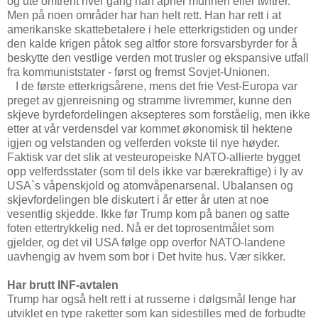
og ute omtrent hver gang han åpner munnen eller twitrer.
Men på noen områder har han helt rett. Han har rett i at
amerikanske skattebetalere i hele etterkrigstiden og under
den kalde krigen påtok seg altfor store forsvarsbyrder for å
beskytte den vestlige verden mot trusler og ekspansive utfall
fra kommuniststater - først og fremst Sovjet-Unionen.
I de første etterkrigsårene, mens det frie Vest-Europa var
preget av gjenreisning og stramme livremmer, kunne den
skjeve byrdefordelingen aksepteres som forståelig, men ikke
etter at vår verdensdel var kommet økonomisk til hektene
igjen og velstanden og velferden vokste til nye høyder.
Faktisk var det slik at vesteuropeiske NATO-allierte bygget
opp velferdsstater (som til dels ikke var bærekraftige) i ly av
USA`s våpenskjold og atomvåpenarsenal. Ubalansen og
skjevfordelingen ble diskutert i år etter år uten at noe
vesentlig skjedde. Ikke før Trump kom på banen og satte
foten ettertrykkelig ned. Nå er det toprosentmålet som
gjelder, og det vil USA følge opp overfor NATO-landene
uavhengig av hvem som bor i Det hvite hus. Vær sikker.
Har brutt INF-avtalen
Trump har også helt rett i at russerne i dølgsmål lenge har
utviklet en type raketter som kan sidestilles med de forbudte