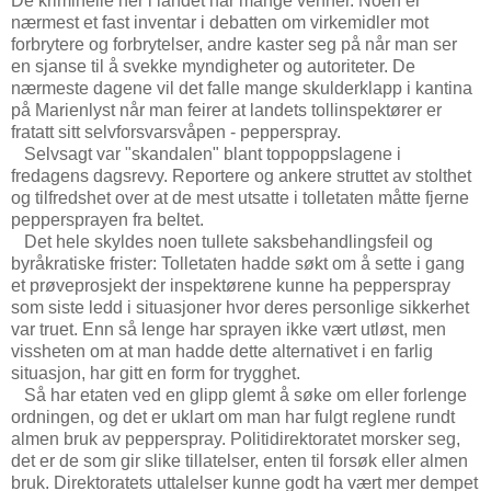
De kriminelle her i landet har mange venner. Noen er
nærmest et fast inventar i debatten om virkemidler mot
forbrytere og forbrytelser, andre kaster seg på når man ser
en sjanse til å svekke myndigheter og autoriteter. De
nærmeste dagene vil det falle mange skulderklapp i kantina
på Marienlyst når man feirer at landets tollinspektører er
fratatt sitt selvforsvarsvåpen - pepperspray.
Selvsagt var "skandalen" blant toppoppslagene i
fredagens dagsrevy. Reportere og ankere struttet av stolthet
og tilfredshet over at de mest utsatte i tolletaten måtte fjerne
peppersprayen fra beltet.
Det hele skyldes noen tullete saksbehandlingsfeil og
byråkratiske frister: Tolletaten hadde søkt om å sette i gang
et prøveprosjekt der inspektørene kunne ha pepperspray
som siste ledd i situasjoner hvor deres personlige sikkerhet
var truet. Enn så lenge har sprayen ikke vært utløst, men
vissheten om at man hadde dette alternativet i en farlig
situasjon, har gitt en form for trygghet.
Så har etaten ved en glipp glemt å søke om eller forlenge
ordningen, og det er uklart om man har fulgt reglene rundt
almen bruk av pepperspray. Politidirektoratet morsker seg,
det er de som gir slike tillatelser, enten til forsøk eller almen
bruk. Direktoratets uttalelser kunne godt ha vært mer dempet