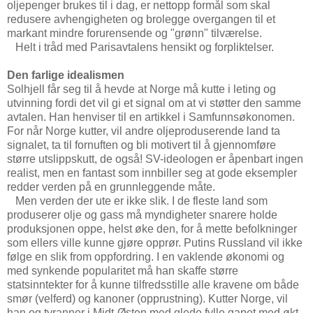
oljepenger brukes til i dag, er nettopp formål som skal
redusere avhengigheten og brolegge overgangen til et
markant mindre forurensende og "grønn" tilværelse.
Helt i tråd med Parisavtalens hensikt og forpliktelser.
Den farlige idealismen
Solhjell får seg til å hevde at Norge må kutte i leting og
utvinning fordi det vil gi et signal om at vi støtter den samme
avtalen. Han henviser til en artikkel i Samfunnsøkonomen.
For når Norge kutter, vil andre oljeproduserende land ta
signalet, ta til fornuften og bli motivert til å gjennomføre
større utslippskutt, de også! SV-ideologen er åpenbart ingen
realist, men en fantast som innbiller seg at gode eksempler
redder verden på en grunnleggende måte.
Men verden der ute er ikke slik. I de fleste land som
produserer olje og gass må myndigheter snarere holde
produksjonen oppe, helst øke den, for å mette befolkninger
som ellers ville kunne gjøre opprør. Putins Russland vil ikke
følge en slik from oppfordring. I en vaklende økonomi og
med synkende popularitet må han skaffe større
statsinntekter for å kunne tilfredsstille alle kravene om både
smør (velferd) og kanoner (opprustning). Kutter Norge, vil
han og tyranner i Midt-Østen med glede fylle gapet med økt