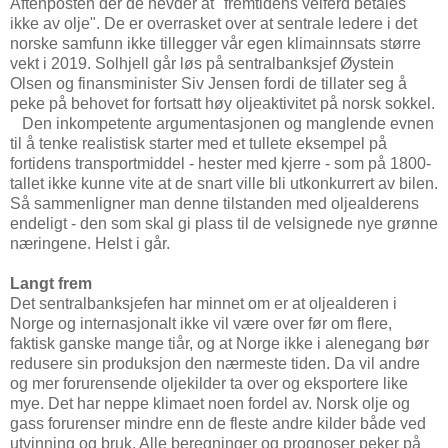
Aftenposten der de hevder at "fremtidens velferd betales
ikke av olje". De er overrasket over at sentrale ledere i det
norske samfunn ikke tillegger vår egen klimainnsats større
vekt i 2019. Solhjell går løs på sentralbanksjef Øystein
Olsen og finansminister Siv Jensen fordi de tillater seg å
peke på behovet for fortsatt høy oljeaktivitet på norsk sokkel.
Den inkompetente argumentasjonen og manglende evnen
til å tenke realistisk starter med et tullete eksempel på
fortidens transportmiddel - hester med kjerre - som på 1800-
tallet ikke kunne vite at de snart ville bli utkonkurrert av bilen.
Så sammenligner man denne tilstanden med oljealderens
endeligt - den som skal gi plass til de velsignede nye grønne
næringene. Helst i går.
Langt frem
Det sentralbanksjefen har minnet om er at oljealderen i
Norge og internasjonalt ikke vil være over før om flere,
faktisk ganske mange tiår, og at Norge ikke i alenegang bør
redusere sin produksjon den nærmeste tiden. Da vil andre
og mer forurensende oljekilder ta over og eksportere like
mye. Det har neppe klimaet noen fordel av. Norsk olje og
gass forurenser mindre enn de fleste andre kilder både ved
utvinning og bruk. Alle beregninger og prognoser peker på