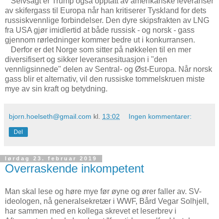
Selvsagt er Trump også opptatt av amerikanske leveranser
av skifergass til Europa når han kritiserer Tyskland for dets
russiskvennlige forbindelser. Den dyre skipsfrakten av LNG
fra USA gjør imidlertid at både russisk - og norsk - gass
gjennom rørledninger kommer bedre ut i konkurransen.
Derfor er det Norge som sitter på nøkkelen til en mer
diversifisert og sikker leveransesituasjon i "den
vennligsinnede" delen av Sentral- og Øst-Europa. Når norsk
gass blir et alternativ, vil den russiske tommelskruen miste
mye av sin kraft og betydning.
bjorn.hoelseth@gmail.com
kl.
13:02
Ingen kommentarer:
Del
lørdag 23. februar 2019
Overraskende inkompetent
Man skal lese og høre mye før øyne og ører faller av. SV-
ideologen, nå generalsekretær i WWF, Bård Vegar Solhjell,
har sammen med en kollega skrevet et leserbrev i