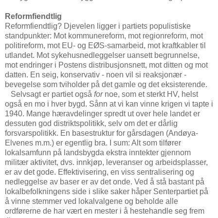
Reformfiendtlig
Reformfiendtlig? Djevelen ligger i partiets populistiske
standpunkter: Mot kommunereform, mot regionreform, mot
politireform, mot EU- og EØS-samarbeid, mot kraftkabler til
utlandet. Mot sykehusnedleggelser uansett begrunnelse,
mot endringer i Postens distribusjonsnett, mot ditten og mot
datten. En seig, konservativ - noen vil si reaksjonær -
bevegelse som tviholder på det gamle og det eksisterende.
Selvsagt er partiet også
for
noe, som et sterkt HV, helst
også en mo i hver bygd. Sånn at vi kan vinne krigen vi tapte i
1940. Mange hæravdelinger spredt ut over hele landet er
dessuten god distriktspolitikk, selv om det er dårlig
forsvarspolitikk. En basestruktur for gårsdagen (Andøya-
Elvenes m.m.) er egentlig bra. I sum: Alt som tilfører
lokalsamfunn på landsbygda ekstra inntekter gjennom
militær aktivitet, dvs. innkjøp, leveranser og arbeidsplasser,
er av det gode. Effektivisering, en viss sentralisering og
nedleggelse av baser er av det onde. Ved å stå bastant på
lokalbefolkningens side i slike saker håper Senterpartiet på
å vinne stemmer ved lokalvalgene og beholde alle
ordførerne de har vært en mester i å hestehandle seg frem