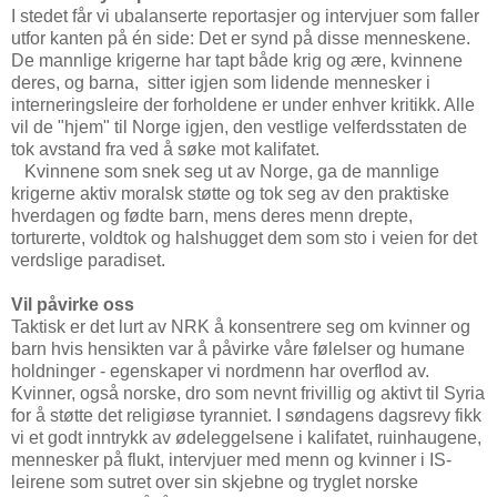
I stedet får vi ubalanserte reportasjer og intervjuer som faller
utfor kanten på én side: Det er synd på disse menneskene.
De mannlige krigerne har tapt både krig og ære, kvinnene
deres, og barna, sitter igjen som lidende mennesker i
interneringsleire der forholdene er under enhver kritikk. Alle
vil de "hjem" til Norge igjen, den vestlige velferdsstaten de
tok avstand fra ved å søke mot kalifatet.
Kvinnene som snek seg ut av Norge, ga de mannlige
krigerne aktiv moralsk støtte og tok seg av den praktiske
hverdagen og fødte barn, mens deres menn drepte,
torturerte, voldtok og halshugget dem som sto i veien for det
verdslige paradiset.
Vil påvirke oss
Taktisk er det lurt av NRK å konsentrere seg om kvinner og
barn hvis hensikten var å påvirke våre følelser og humane
holdninger - egenskaper vi nordmenn har overflod av.
Kvinner, også norske, dro som nevnt frivillig og aktivt til Syria
for å støtte det religiøse tyranniet. I søndagens dagsrevy fikk
vi et godt inntrykk av ødeleggelsene i kalifatet, ruinhaugene,
mennesker på flukt, intervjuer med menn og kvinner i IS-
leirene som sutret over sin skjebne og tryglet norske