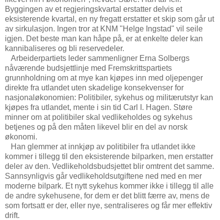
Byggingen av et regjeringskvartal erstatter delvis et
eksisterende kvartal, en ny fregatt erstatter et skip som går ut
av sirkulasjon. Ingen tror at KNM "Helge Ingstad" vil seile
igjen. Det beste man kan håpe på, er at enkelte deler kan
kannibaliseres og bli reservedeler.
Arbeiderpartiets leder sammenligner Erna Solbergs
nåværende budsjettlinje med Fremskrittspartiets
grunnholdning om at mye kan kjøpes inn med oljepenger
direkte fra utlandet uten skadelige konsekvenser for
nasjonaløkonomien: Politibiler, sykehus og militærutstyr kan
kjøpes fra utlandet, mente i sin tid Carl I. Hagen. Støre
minner om at politibiler skal vedlikeholdes og sykehus
betjenes og på den måten likevel blir en del av norsk
økonomi.
Han glemmer at innkjøp av politibiler fra utlandet ikke
kommer i tillegg til den eksisterende bilparken, men erstatter
deler av den. Vedlikeholdsbudsjettet blir omtrent det samme.
Sannsynligvis går vedlikeholdsutgiftene ned med en mer
moderne bilpark. Et nytt sykehus kommer ikke i tillegg til alle
de andre sykehusene, for dem er det blitt færre av, mens de
som fortsatt er der, eller nye, sentraliseres og får mer effektiv
drift.