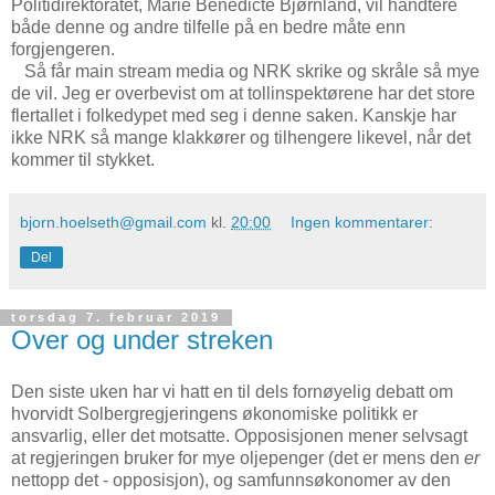
Politidirektoratet, Marie Benedicte Bjørnland, vil håndtere
både denne og andre tilfelle på en bedre måte enn
forgjengeren.
Så får main stream media og NRK skrike og skråle så mye
de vil. Jeg er overbevist om at tollinspektørene har det store
flertallet i folkedypet med seg i denne saken. Kanskje har
ikke NRK så mange klakkører og tilhengere likevel, når det
kommer til stykket.
bjorn.hoelseth@gmail.com
kl.
20:00
Ingen kommentarer:
Del
torsdag 7. februar 2019
Over og under streken
Den siste uken har vi hatt en til dels fornøyelig debatt om
hvorvidt Solbergregjeringens økonomiske politikk er
ansvarlig, eller det motsatte. Opposisjonen mener selvsagt
at regjeringen bruker for mye oljepenger (det er mens den
er
nettopp det - opposisjon), og samfunnsøkonomer av den