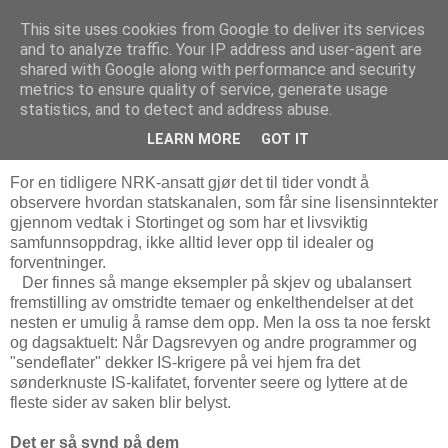
This site uses cookies from Google to deliver its services
Bjørn Hoelseths blogg
and to analyze traffic. Your IP address and user-agent are
shared with Google along with performance and security
metrics to ensure quality of service, generate usage
statistics, and to detect and address abuse.
søndag 24. februar 2019
Den vanskelige balansen
LEARN MORE
GOT IT
For en tidligere NRK-ansatt gjør det til tider vondt å
observere hvordan statskanalen, som får sine lisensinntekter
gjennom vedtak i Stortinget og som har et livsviktig
samfunnsoppdrag, ikke alltid lever opp til idealer og
forventninger.
Der finnes så mange eksempler på skjev og ubalansert
fremstilling av omstridte temaer og enkelthendelser at det
nesten er umulig å ramse dem opp. Men la oss ta noe ferskt
og dagsaktuelt: Når Dagsrevyen og andre programmer og
"sendeflater" dekker IS-krigere på vei hjem fra det
sønderknuste IS-kalifatet, forventer seere og lyttere at de
fleste sider av saken blir belyst.
Det er så synd på dem