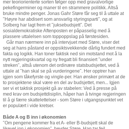
mer teoriorienterte sorten følger opp med gravalvorlige
pekefingerminer og maner til en strammere politikk. Altså
bruke mindre penger. Jonas Gahr Støre får seg til å uttale at
"Høyre har abdisert som ansvarlig styringsparti", og at
Solberg har lagt frem et "juksebudsjett". Det
sosialdemokratiske Aftenposten er påpasselig med å
plassere uttalelsen som toppoppslag på førstesiden.
Går man nærmere inn på intervjuet med Støre, viser det
seg at hans påstand er oppsiktsvekkende dårlig fundert med
fakta og logikk. Han toner faktisk ned sin motstand mot å la
nytt regjeringskvartal og ny fregatt bli finansiert "under
streken", altså utenom det ordinære statsbudsjettet, ved å
uttale at "han skal se på vurderingene". Her opptrer han
igjen som tåkefyrste og vingle-per. Han ønsker primært at de
to prosjektene skal være en del av budsjettet, men... Igjen
ser vi et taktisk prosjekt gå av stabelen: Ved å presse på
med krav om budsjettdisiplin, håper han å tvinge regjeringen
til å gi færre skattelettelser - som Støre i utgangspunktet vet
er populært i vide kretser.
Både A og B inn i økonomien
"Om pengene kommer fra et A- eller B-budsjett skal de
likevel inn i økonomien", hevder Støre. Han tar feil.