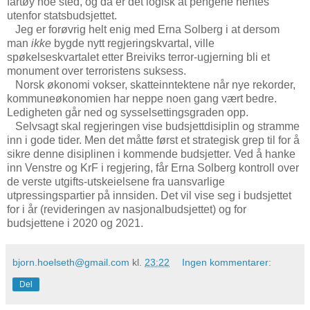
fartøy noe sted, og da er det logisk at pengene hentes
utenfor statsbudsjettet.
Jeg er forøvrig helt enig med Erna Solberg i at dersom
man
ikke
bygde nytt regjeringskvartal, ville
spøkelseskvartalet etter Breiviks terror-ugjerning bli et
monument over terroristens suksess.
Norsk økonomi vokser, skatteinntektene når nye rekorder,
kommuneøkonomien har neppe noen gang vært bedre.
Ledigheten går ned og sysselsettingsgraden opp.
Selvsagt skal regjeringen vise budsjettdisiplin og stramme
inn i gode tider. Men det måtte først et strategisk grep til for å
sikre denne disiplinen i kommende budsjetter. Ved å hanke
inn Venstre og KrF i regjering, får Erna Solberg kontroll over
de verste utgifts-utskeielsene fra uansvarlige
utpressingspartier på innsiden. Det vil vise seg i budsjettet
for i år (revideringen av nasjonalbudsjettet) og for
budsjettene i 2020 og 2021.
bjorn.hoelseth@gmail.com
kl.
23:22
Ingen kommentarer:
Del