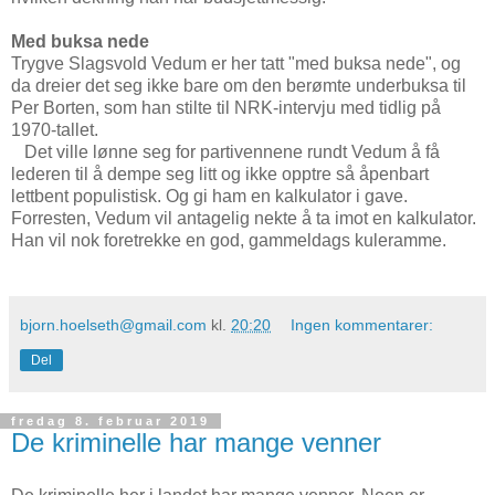
Med buksa nede
Trygve Slagsvold Vedum er her tatt "med buksa nede", og
da dreier det seg ikke bare om den berømte underbuksa til
Per Borten, som han stilte til NRK-intervju med tidlig på
1970-tallet.
Det ville lønne seg for partivennene rundt Vedum å få
lederen til å dempe seg litt og ikke opptre så åpenbart
lettbent populistisk. Og gi ham en kalkulator i gave.
Forresten, Vedum vil antagelig nekte å ta imot en kalkulator.
Han vil nok foretrekke en god, gammeldags kuleramme.
bjorn.hoelseth@gmail.com
kl.
20:20
Ingen kommentarer:
Del
fredag 8. februar 2019
De kriminelle har mange venner