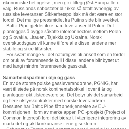
økonomiske betingelser, men gir i tillegg Øst-Europa flere
valg. Russlands nabostater blir ikke så totalt avhengig av
russiske leveranser. Sikkerhetspolitisk må det være en stor
fordel. Det mulige pressmidlet fra Putins side blir svekket.
Baltic Pipe gjelder ikke bare leveranser til Polen. Det
planlegges å bygge såkalte interconnectors mellom Polen
og Slovakia, Litauen, Tsjekkia og Ukraina. Norsk
overskuddsgass vil kunne tilføre alle disse landene mer
stabile og sikre tilførsler.
For svært mange vil det naturligvis bli ansett som en fordel
om bruk av forurensende kull i disse landene blir byttet ut
med langt mindre forurensende gasskraft.
Samarbeidspartner i olje og gass
En av de største polske gassleverandørene, PGNIG, har
vært til stede på norsk kontinentalsokkel i over ti år og
planlegger økt tilstedeværelse. Det betyr utvidet samarbeid
og flere utstyrskontrakter med norske leverandører.
Dessuten har Baltic Pipe fått anerkjennelse av EU-
kommisjonen i form av merkelappen PCI-prosjekt (Project of
Common Interrest) fordi det bidrar til ytterligere integrering av
markedet og økt konkurranse i energisektoren.