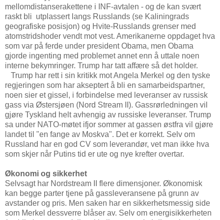
mellomdistanserakettene i INF-avtalen - og de kan svært
raskt bli utplassert langs Russlands (se Kaliningrads
geografiske posisjon) og Hvite-Russlands grenser med
atomstridshoder vendt mot vest. Amerikanerne oppdaget hva
som var på ferde under president Obama, men Obama
gjorde ingenting med problemet annet enn å uttale noen
interne bekymringer. Trump har tatt affære så det holder.
Trump har rett i sin kritikk mot Angela Merkel og den tyske
regjeringen som har akseptert å bli en samarbeidspartner,
noen sier et gissel, i forbindelse med leveranser av russisk
gass via Østersjøen (Nord Stream II). Gassrørledningen vil
gjøre Tyskland helt avhengig av russiske leveranser. Trump
sa under NATO-møtet ifjor sommer at gassen østfra vil gjøre
landet til "en fange av Moskva". Det er korrekt. Selv om
Russland har en god CV som leverandør, vet man ikke hva
som skjer når Putins tid er ute og nye krefter overtar.
Økonomi og sikkerhet
Selvsagt har Nordstream II flere dimensjoner. Økonomisk
kan begge parter tjene på gassleveransene på grunn av
avstander og pris. Men saken har en sikkerhetsmessig side
som Merkel dessverre blåser av. Selv om energisikkerheten