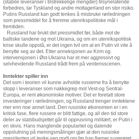
(stabile leveranser i tilstrekkelige mengder) tilsynelatende
forbedres, tar Tyskland og andre mottagerland en stor risiko.
Putins Russland kan godt tenkes å misbruke rørledningen
som pressmiddel for å fremme utenrikspolitiske mål i
fremtiden.
Russland har brukt det pressmidlet før, både mot de
baltiske landene og mot Ukraina, og om en utenrikspolitisk
krise skulle oppstå, er det ingen tvil om at en Putin vil vite å
benytte seg av det. Etter anneksjonen av Krim og
intervensjonen i Øst-Ukraina har et mer aggressivt og
selvhevdende Russland trådt frem på verdensscenen.
Inntekter spiller inn
Det som i teorien vil kunne avholde russerne fra å benytte
stopp i leveranser som nakkegrep mot Vest-og Sentral-
Europa, er rent økonomiske motiver. Det er foretatt store
investeringer i rørledningen, og Russland trenger inntektene
mer enn noe annet land. Den russiske økonomien er i en
kritisk fase, flere russere er blitt fattige, og all den tid store
deler av statsbudsjettet går til opprusning militært, er Putin i
en skvis. Hans manglende popularitet og dalende
oppslutning på meningsmålinger gjør at den russiske
presidenten vil tenke seg godt om før han fjerner sugerøret