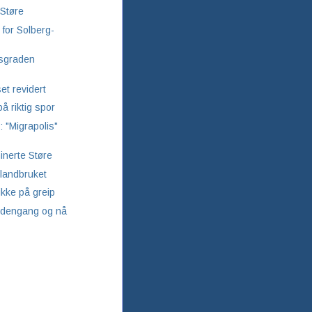
Støre
 for Solberg-
sgraden
set revidert
på riktig spor
: "Migrapolis"
nerte Støre
 landbruket
ikke på greip
r dengang og nå