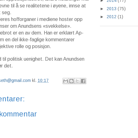
►
2014
(77)
ne til å se realitetene i øyene, innse at
►
2013
(75)
t seg.
►
2012
(1)
deres hofforganer i mediene hoster opp
nser om Anundsens «svekkelse».
ebrot er en av dem. Han er erklært Ap-
om en del ikke-faglige kommentarer
ektive rolle og posisjon.
til politisk uenighet. Det kan Anundsen
r det.
lseth@gmail.com
kl.
10:17
ntarer:
 kommentar