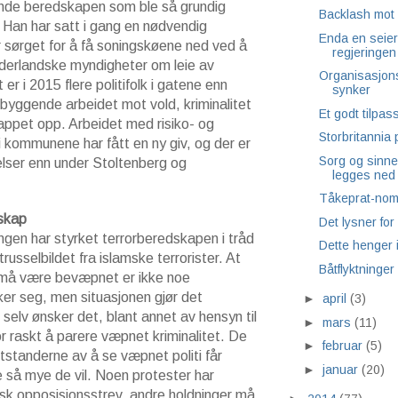
ende beredskapen som ble så grundig
Backlash mot 
i. Han har satt i gang en nødvendig
Enda en seier
r sørget for å få soningskøene ned ved å
regjeringen
derlandske myndigheter om leie av
Organisasjon
er i 2015 flere politifolk i gatene enn
synker
byggende arbeidet mot vold, kriminalitet
Et godt tilpas
rappet opp. Arbeidet med risiko- og
Storbritannia 
 kommunene har fått en ny giv, og der er
Sorg og sinne
lser enn under Stoltenberg og
legges ned
Tåkeprat-nomi
dskap
Det lysner for
ngen har styrket terrorberedskapen i tråd
Dette henger 
russelbildet fra islamske terrorister. At
Båtflyktninge
de må være bevæpnet er ikke noe
ker seg, men situasjonen gjør det
►
april
(3)
k selv ønsker det, blant annet av hensyn til
►
mars
(11)
r raskt å parere væpnet kriminalitet. De
►
februar
(5)
tstanderne av å se væpnet politi får
►
januar
(20)
e så mye de vil. Noen protester har
tisk opposisjonsstrev, andre holdninger må