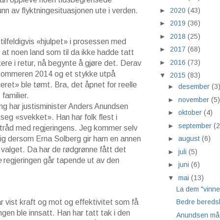
►
2020
(43)
unn av flyktningesituasjonen ute i verden.
►
2019
(36)
►
2018
(25)
 tilfeldigvis «hjulpet» i prosessen med
►
2017
(68)
d at noen land som til da ikke hadde tatt
►
2016
(73)
ere i retur, nå begynte å gjøre det. Derav
 sommeren 2014 og et stykke utpå
▼
2015
(83)
ret» ble tømt. Bra, det åpnet for reelle
►
desember
(3
familier.
►
november
(5)
g har justisminister Anders Anundsen
►
oktober
(4)
e seg «svekket». Han har folk flest i
►
september
(2
, i tråd med regjeringens. Jeg kommer selv
ftig dersom Erna Solberg gir ham en annen
►
august
(6)
 valget. Da har de rødgrønne fått det
►
juli
(5)
e
regjeringen går tapende ut av den
►
juni
(6)
▼
mai
(13)
La dem "vinne
vist kraft og mot og effektivitet som få
Bedre bereds
ngen ble innsatt. Han har tatt tak i den
Anundsen må 