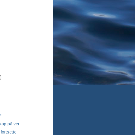
)
)
"
kap på vei
fortsette