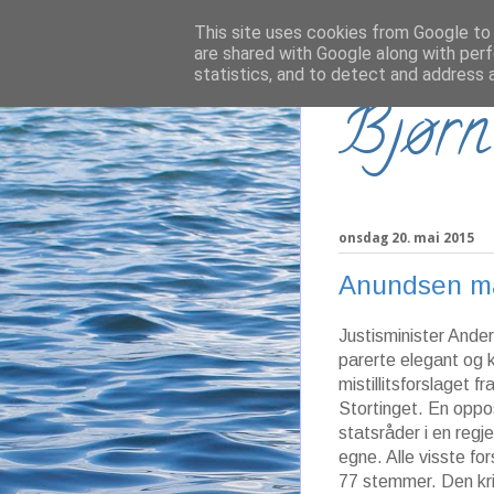
This site uses cookies from Google to d
are shared with Google along with perf
statistics, and to detect and address 
Bjørn
onsdag 20. mai 2015
Anundsen må
Justisminister Ande
parerte elegant og k
mistillitsforslaget f
Stortinget. En oppos
statsråder i en regj
egne. Alle visste fo
77 stemmer. Den kriti