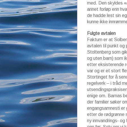
med. Den skyldes «a
annet forløp enn hv
de hadde lest sin eg
kunne ikke innrømme
Fulgte avtalen
Faktum er at Solberg
avtalen til punkt og
Stoltenberg som gik
og uten barn) som i
etter eksisterende r
var og er et stort fle
Stortinget for å sen
regelverk – i tråd me
utsendingspraksisen b
enige om. Barnas bes
der familier søker om
engangsamnesti er g
etter de rødgrønne s
ny innvandrings- og f
enn før. Selv om vi