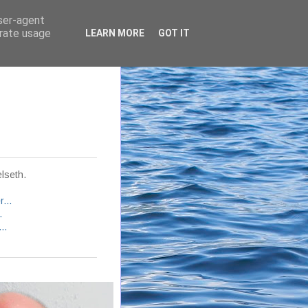
user-agent
erate usage
LEARN MORE
GOT IT
lseth.
...
.
..