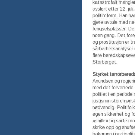
katastrofalt mangl
avslørt etter 22. jul
politireform. Han ha
gjøre avtale med ne
fengselsplasser. Det 
noen gang. Det fore
og prostitusjon er t
sårbarhetsanalyser i
flere beredskapsøve
Storberget.
Styrket terrorbere
Anundsen og regjeri
med det forverrede t
politiet i en perio
justisministeren øns
nødvendig. Politifol
egen sikkerhet og fo
«snille» og sarte mo
skrike opp og snufs
bakgrunn i partipoli