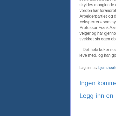
skyldes manglende ev
verden har forandre
Arbeiderpartiet og 
«eksperter» som sy
Professor Frank Aar
velger og har gjenn
svekket sin egen obj
Det hele koker ned 
leve med, og han gjø
Lagt inn av
bjorn.hoe
Ingen komme
Legg inn en