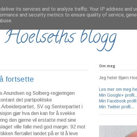
eliver its services and to analyze traffic. Your IP address and 
ormance and security metrics to ensure quality of service, gen
abuse.
 Hoelseths blogg
Om meg
 fortsette
Jeg heter Bjørn Hoe
Les mer om meg her
rs Anundsen og Solberg-regjeringen
Min Google+ profil..
ontant det partipolitiske
Min Facebook profil.
ra Arbeiderpartiet, SV og Senterpartiet i
Min Twitter profil...
isjon gjør hva den kan for å svekke
ering den gjerne vil erstatte med sine
rslaget ville falle med god margin: 92 mot
kken flertallet landet på er til å leve