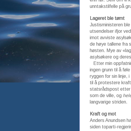
unntakstilfelle på gr
Lageret ble tømt
Justisministeren ble
utsendelser ifjor ve
imot avviste asylsøk
de høye tallene fra
høsten. Mye av «lage
asylsøkere og deres 
Etter min oppfatnin
ingen grunn til å føl
ryggen for sin linje
til å protestere kra
statsrådspost etter
som de ville, og
hel
langvarige striden.
Kraft og mot
Anders Anundsen har 
siden toparti-regjeri