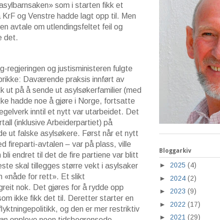
sylbarnsaken» som i starten fikk et
a KrF og Venstre hadde lagt opp til. Men
en avtale om utlendingsfeltet feil og
 det.
-regjeringen og justisministeren fulgte
 prikke: Daværende praksis innført av
k ut på å sende ut asylsøkerfamilier (med
kke hadde noe å gjøre i Norge, fortsatte
egelverk inntil et nytt var utarbeidet. Det
rtall (inklusive Arbeiderpartiet) på
de ut falske asylsøkere. Først når et nytt
d fireparti-avtalen – var på plass, ville
Bloggarkiv
li endret til det de fire partiene var blitt
►
2025
(4)
te skal tillegges større vekt i asylsaker
 «nåde for rett». Et slikt
►
2024
(2)
reit nok. Det gjøres for å rydde opp
►
2023
(9)
om ikke fikk det til. Deretter starter en
►
2022
(17)
lyktningepolitikk, og den er mer restriktiv
►
2021
(29)
 kan oppleve noen tidsbegrensede