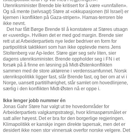
Utenriksminister Brende ble kritisert for å være «unnfallen».
Og så mente (selvsagt) Støre at «okkupasjonen (til Israel) er
kjernen i konflikten på Gaza-stripen». Hamas-terroren ble
ikke nevnt.
Det har fått Børge Brende til å konstatere at Støres utsagn
er «uverdig». Hvilken det er med god margin. Brende sier
rett ut at Arbeiderpartiets nye leder bedriver en form for
partipolitisk taktikkeri som han ikke opplevde mens Jens
Stoltenberg var Ap-leder. Støre gjør seg selv liten, sier
dagens utenriksminister. Brende oppholder seg i FN i et
forsøk på å finne en løsning på Midt-Østenkonflikten
sammen med de store aktørene i verdenssamfunnet. Norsk
utenrikspolitikk ligger fast, slår Brende fast, og ber om at vi i
Norge, uansett partitilhørighet, står samlet om hovedlinjene,
særlig i den konflikten Midt-Østen nå er oppe i.
Ikke lenger jobb nummer én
Jonas Gahr Støre har valgt ut tre hovedområder for
Arbeiderpartiets valgkampstrategi, hvor klimaspørsmålet er
satt aller høyest. Det er bra for den borgerlige regjeringen.
Klimapolitikk er kanskje ingen direkte tapersak, men det er
desidert ikke noen stor vinnersak overfor norske velgere. Det