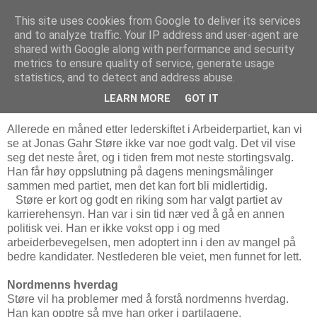
This site uses cookies from Google to deliver its services
Bjørn Hoelseths blogg
and to analyze traffic. Your IP address and user-agent are
shared with Google along with performance and security
metrics to ensure quality of service, generate usage
statistics, and to detect and address abuse.
mandag 14. juli 2014
Ikke bra for Arbeiderpartiet
LEARN MORE
GOT IT
Allerede en måned etter lederskiftet i Arbeiderpartiet, kan vi
se at Jonas Gahr Støre ikke var noe godt valg. Det vil vise
seg det neste året, og i tiden frem mot neste stortingsvalg.
Han får høy oppslutning på dagens meningsmålinger
sammen med partiet, men det kan fort bli midlertidig.
Støre er kort og godt en riking som har valgt partiet av
karrierehensyn. Han var i sin tid nær ved å gå en annen
politisk vei. Han er ikke vokst opp i og med
arbeiderbevegelsen, men adoptert inn i den av mangel på
bedre kandidater. Nestlederen ble veiet, men funnet for lett.
Nordmenns hverdag
Støre vil ha problemer med å forstå nordmenns hverdag.
Han kan opptre så mye han orker i partilagene,