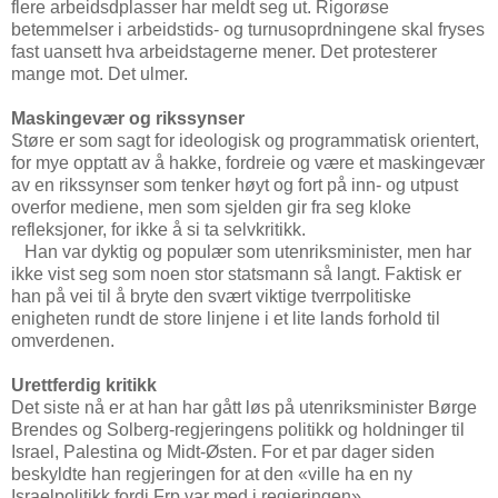
flere arbeidsdplasser har meldt seg ut. Rigorøse
betemmelser i arbeidstids- og turnusoprdningene skal fryses
fast uansett hva arbeidstagerne mener. Det protesterer
mange mot. Det ulmer.
Maskingevær og rikssynser
Støre er som sagt for ideologisk og programmatisk orientert,
for mye opptatt av å hakke, fordreie og være et maskingevær
av en rikssynser som tenker høyt og fort på inn- og utpust
overfor mediene, men som sjelden gir fra seg kloke
refleksjoner, for ikke å si ta selvkritikk.
Han var dyktig og populær som utenriksminister, men har
ikke vist seg som noen stor statsmann så langt. Faktisk er
han på vei til å bryte den svært viktige tverrpolitiske
enigheten rundt de store linjene i et lite lands forhold til
omverdenen.
Urettferdig kritikk
Det siste nå er at han har gått løs på utenriksminister Børge
Brendes og Solberg-regjeringens politikk og holdninger til
Israel, Palestina og Midt-Østen. For et par dager siden
beskyldte han regjeringen for at den «ville ha en ny
Israelpolitikk fordi Frp var med i regjeringen».