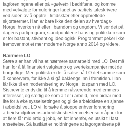
fagforeningene eller på «gølvet» i bedriftene, og komme
med velvalgte formuleringer laget av partiets taleskrivere
ved siden av å opptre i fritidsklær eller oppbrettede
skjorteermer. Han
er
bare ikke den delen av hverdags-
Norge, hverken nå eller i barndom og ungdom. Vi ser det på
dagens partiprogram, standpunktene hans og politikken som
er for bastant, stivbent og ideologisk. Programmet peker ikke
fremover mot et mer moderne Norge anno 2014 og videre.
Nærmere LO
Støre sier han vil ha et nærmere samarbeid med LO. Det må
han for å få finansiert valgkamp og svertekampanjer mot de
borgerlige. Men politisk er det å satse på LO det samme som
å konservere, for ikke å si gå baklengs inn i fremtiden. Han
får ikke til en modernisering av Norge i tospann med LO.
Sistnevnte er dyktig til å fremme nåværende medlemmers
interesser, og særlig de som alt er i arbeid, men bidrar med
lite for å øke sysselsettingen og gi de arbeidsløse en sjanse
i arbeidslivet. LO vil forsøke å stoppe enhver forandring i
arbeidsmiljølovens arbeidstidsbestemmelser som åpner for
at flere får midlertidig jobb, en fot innenfor, en utsikt til fast
ansettelse. Så fastlåst er holdningene at fagorganiserte på