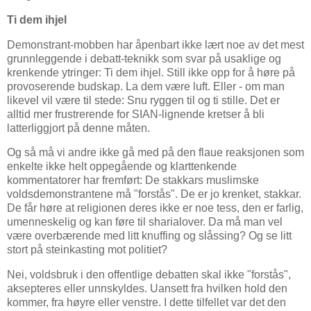
Ti dem ihjel
Demonstrant-mobben har åpenbart ikke lært noe av det mest
grunnleggende i debatt-teknikk som svar på usaklige og
krenkende ytringer: Ti dem ihjel. Still ikke opp for å høre på
provoserende budskap. La dem være luft. Eller - om man
likevel vil være til stede: Snu ryggen til og ti stille. Det er
alltid mer frustrerende for SIAN-lignende kretser å bli
latterliggjort på denne måten.
Og så må vi andre ikke gå med på den flaue reaksjonen som
enkelte ikke helt oppegående og klarttenkende
kommentatorer har fremført: De stakkars muslimske
voldsdemonstrantene må "forstås". De er jo krenket, stakkar.
De får høre at religionen deres ikke er noe tess, den er farlig,
umenneskelig og kan føre til sharialover. Da må man vel
være overbærende med litt knuffing og slåssing? Og se litt
stort på steinkasting mot politiet?
Nei, voldsbruk i den offentlige debatten skal ikke "forstås",
aksepteres eller unnskyldes. Uansett fra hvilken hold den
kommer, fra høyre eller venstre. I dette tilfellet var det den