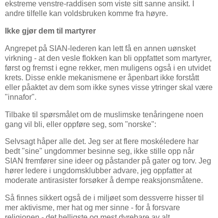
ekstreme venstre-raddisen som viste sitt sanne ansikt. I
andre tilfelle kan voldsbruken komme fra høyre.
Ikke gjør dem til martyrer
Angrepet på SIAN-lederen kan lett få en annen uønsket
virkning - at den vesle flokken kan bli oppfattet som martyrer,
først og fremst i egne rekker, men muligens også i en utvidet
krets. Disse enkle mekanismene er åpenbart ikke forstått
eller påaktet av dem som ikke synes visse ytringer skal være
"innafor".
Tilbake til spørsmålet om de muslimske tenåringene noen
gang vil bli, eller oppføre seg, som "norske":
Selvsagt håper alle det. Jeg ser at flere moskéledere har
bedt "sine" ungdommer besinne seg, ikke stille opp når
SIAN fremfører sine ideer og påstander på gater og torv. Jeg
hører ledere i ungdomsklubber advare, jeg oppfatter at
moderate antirasister forsøker å dempe reaksjonsmåtene.
Så finnes sikkert også de i miljøet som dessverre hisser til
mer aktivisme, mer hat og mer sinne - for å forsvare
religionen - det helligste og mest dyrebare av alt.