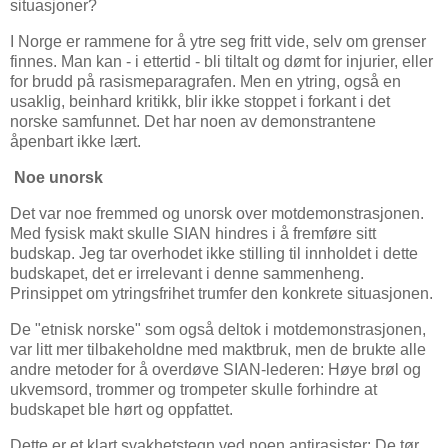
situasjoner?
I Norge er rammene for å ytre seg fritt vide, selv om grenser
finnes. Man kan - i ettertid - bli tiltalt og dømt for injurier, eller
for brudd på rasismeparagrafen. Men en ytring, også en
usaklig, beinhard kritikk, blir ikke stoppet i forkant i det
norske samfunnet. Det har noen av demonstrantene
åpenbart ikke lært.
Noe unorsk
Det var noe fremmed og unorsk over motdemonstrasjonen.
Med fysisk makt skulle SIAN hindres i å fremføre sitt
budskap. Jeg tar overhodet ikke stilling til innholdet i dette
budskapet, det er irrelevant i denne sammenheng.
Prinsippet om ytringsfrihet trumfer den konkrete situasjonen.
De "etnisk norske" som også deltok i motdemonstrasjonen,
var litt mer tilbakeholdne med maktbruk, men de brukte alle
andre metoder for å overdøve SIAN-lederen: Høye brøl og
ukvemsord, trommer og trompeter skulle forhindre at
budskapet ble hørt og oppfattet.
Dette er et klart svakhetstegn ved noen antirasister: De tør