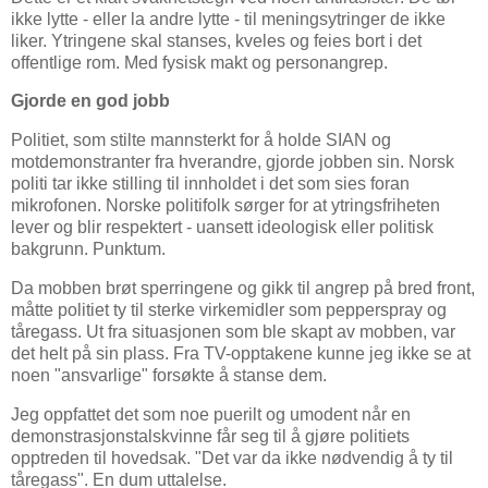
ikke lytte - eller la andre lytte - til meningsytringer de ikke
liker. Ytringene skal stanses, kveles og feies bort i det
offentlige rom. Med fysisk makt og personangrep.
Gjorde en god jobb
Politiet, som stilte mannsterkt for å holde SIAN og
motdemonstranter fra hverandre, gjorde jobben sin. Norsk
politi tar ikke stilling til innholdet i det som sies foran
mikrofonen. Norske politifolk sørger for at ytringsfriheten
lever og blir respektert - uansett ideologisk eller politisk
bakgrunn. Punktum.
Da mobben brøt sperringene og gikk til angrep på bred front,
måtte politiet ty til sterke virkemidler som pepperspray og
tåregass. Ut fra situasjonen som ble skapt av mobben, var
det helt på sin plass. Fra TV-opptakene kunne jeg ikke se at
noen "ansvarlige" forsøkte å stanse dem.
Jeg oppfattet det som noe puerilt og umodent når en
demonstrasjonstalskvinne får seg til å gjøre politiets
opptreden til hovedsak. "Det var da ikke nødvendig å ty til
tåregass". En dum uttalelse.