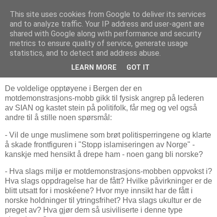
This site uses cookies from Google to deliver its services
Bjørn Hoelseths blogg
and to analyze traffic. Your IP address and user-agent are
shared with Google along with performance and security
metrics to ensure quality of service, generate usage
statistics, and to detect and address abuse.
onsdag 26. august 2020
Blir de noen gang norske?
LEARN MORE
GOT IT
De voldelige opptøyene i Bergen der en
motdemonstrasjons-mobb gikk til fysisk angrep på lederen
av SIAN og kastet stein på politifolk, får meg og vel også
andre til å stille noen spørsmål:
- Vil de unge muslimene som brøt politisperringene og klarte
å skade frontfiguren i "Stopp islamiseringen av Norge" -
kanskje med hensikt å drepe ham - noen gang bli norske?
- Hva slags miljø er motdemonstrasjons-mobben oppvokst i?
Hva slags oppdragelse har de fått? Hvilke påvirkninger er de
blitt utsatt for i moskéene? Hvor mye innsikt har de fått i
norske holdninger til ytringsfrihet? Hva slags ukultur er de
preget av? Hva gjør dem så usiviliserte i denne type