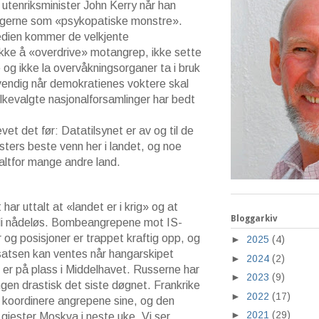
tenriksminister John Kerry når han
rigerne som «psykopatiske monstre».
gedien kommer de velkjente
kke å «overdrive» motangrep, ikke sette
e og ikke la overvåkningsorganer ta i bruk
endig når demokratienes voktere skal
lkevalgte nasjonalforsamlinger har bedt
vet det før: Datatilsynet er av og til de
isters beste venn her i landet, og noe
i altfor mange andre land.
har uttalt at «landet er i krig» og at
Bloggarkiv
bli nådeløs. Bombeangrepene mot IS-
 og posisjoner er trappet kraftig opp, og
►
2025
(4)
nsatsen kan ventes når hangarskipet
►
2024
(2)
 er på plass i Middelhavet. Russerne har
►
2023
(9)
en drastisk det siste døgnet. Frankrike
►
2022
(17)
 koordinere angrepene sine, og den
►
2021
(29)
gjester Moskva i neste uke. Vi ser