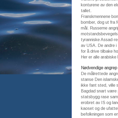
konturene av den el
tallet.
Franskmennene bomb
bomber, dog ut fra f
mål. Russerne angr
motstandsbevegelse
tyranniske Assad-reg
av USA. De andre i 
for å drive tilbake 
Her er alle arabiske
Nødvendige angrep
De målrettede angre
stanse Den islamsk
ikke fant sted, vill
Bagdad snart være p
statsbygg rase samme
erobret av IS og lan
kaoset og de ufattel
befolkningen som enn