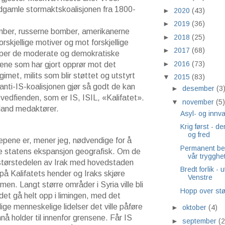
dgamle stormaktskoalisjonen fra 1800-
►
2020
(43)
►
2019
(36)
er, russerne bomber, amerikanerne
►
2018
(25)
orskjellige motiver og mot forskjellige
►
2017
(68)
iper de moderate og demokratiske
►
2016
(73)
ne som har gjort opprør mot det
imet, milits som blir støttet og utstyrt
▼
2015
(83)
anti-IS-koalisjonen gjør så godt de kan
►
desember
(3
hovedfienden, som er IS, ISIL, «Kalifatet».
▼
november
(5)
 land medaktører.
Asyl- og innva
Krig først - de
og fred
pene er, mener jeg, nødvendige for å
Permanent be
e statens ekspansjon geografisk. Om de
vår trygghet 
e størstedelen av Irak med hovedstaden
Bredt forlik - 
å Kalifatets hender og Iraks skjøre
Venstre
n. Langt større områder i Syria ville bli
Hopp over stø
det gå helt opp i limingen, med det
ige menneskelige lidelser det ville påføre
►
oktober
(4)
å holder til innenfor grensene. Får IS
►
september
(2