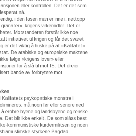
spansjonen eller kontrollen. Det er det som
desperat nå.
ndig, i den fasen man er inne i, nettopp
granater», krigens virkemidler. Det er
gheter. Motstanderen forstår ikke noe
att initiativet til krigen og får det svaret
ig er det viktig å huske på at «Kalifatet»
m stat. De arabiske og europeiske maktene
ikke følge «krigens lover» eller
sjoner for å slå til mot IS. Det dreier
lisert bande av forbrytere mot
kken
l Kalifatets psykopatiske monstre i
limineres, må noen før eller senere ned
r å erobre byene og landsbyene og renske
ne. Det blir ikke enkelt. De som slåss best
ikke-kommunistiske kurdermilitsen og noen
, shiamuslimske styrkene Bagdad