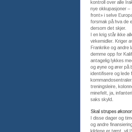
kontroll over alle Ir
nye okkupasjoner – o
front» i selve Europ
forsmak på hva de eu
dersom det skjer.
I en krig står ikke al
virkemidler. Kriger
Frankrike og andre l
demme opp for Kalif
antagelig lykkes me
og øyne og ører på 
identifisere og lede
kommandosentraler, 
treningsleire, kolon
minefelt, ja, infant
saks skyld.
Skal strupes økono
I disse dager og tim
og andre finansierin
kildene er tømt, vil 