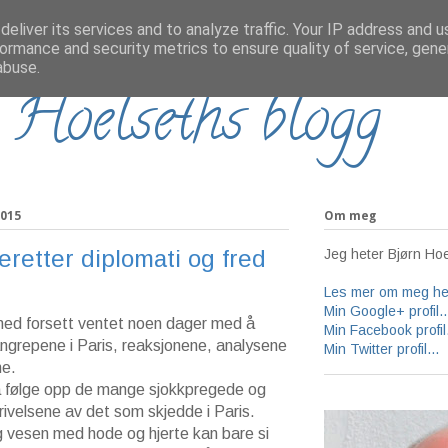
eliver its services and to analyze traffic. Your IP address and 
ormance and security metrics to ensure quality of service, gen
abuse.
 Hoelseths blogg
2015
Om meg
deretter diplomati og fred
Jeg heter Bjørn Hoe
Les mer om meg her
Min Google+ profil..
ed forsett ventet noen dager med å
Min Facebook profil.
grepene i Paris, reaksjonene, analysene
Min Twitter profil...
ne.
å følge opp de mange sjokkpregede og
rivelsene av det som skjedde i Paris.
 vesen med hode og hjerte kan bare si