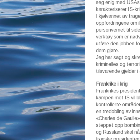
seg enig med USAs u
karakteriserer IS-k
I kjølvannet av tra
oppfordringene om i
personvernet til sid
verktøy som er nødv
utføre den jobben fo
dem gjøre.
Jeg har sagt og skre
kriminelles og terror
tilsvarende gjelder 
Frankrike i krig
Frankrikes president 
kampen mot IS vil 
kontrollerte områder
en tredobling av in
«Charles de Gaulle»
steppet opp bombing
og Russland skal nå
franske presidenten 