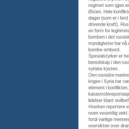
regimet som igjen er
Østen. Hele konflikt
dager (som er i fer
drivende kraft). Rus
en form for legitimit
bomben i det russisk
myndigheter har nå e
bombe ombord.
Spesialstyrker er helt
beredskap i den rus
syriske kysten.
Den russiske marine
krigen i Syria har v
element i konflikten
katastrofereportasj
lidelser blant sivil
Hverken reportere el
noen vesentlig vekt
fordi vanlige mennes
oversikten over dra