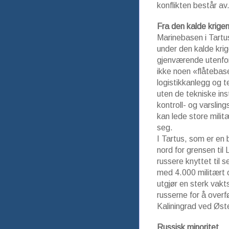
konflikten består av
Fra den kalde krige
Marinebasen i Tartu
under den kalde kri
gjenværende utenfor
ikke noen «flåtebas
logistikkanlegg og t
uten de tekniske inst
kontroll- og varsl
kan lede store mili
seg.
I Tartus, som er en
nord for grensen til
russere knyttet til 
med 4.000 militært o
utgjør en sterk vak
russerne for å overf
Kaliningrad ved Øst
Russisk minoritet