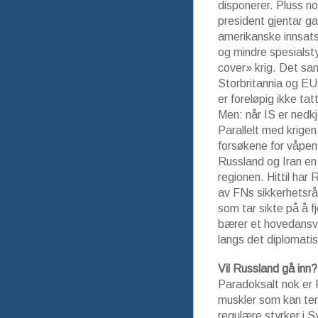
disponerer. Pluss n
president gjentar g
amerikanske innsats
og mindre spesialsty
cover» krig. Det sa
Storbritannia og E
er foreløpig ikke tatt
Men: når IS er nedkj
Parallelt med krige
forsøkene for våpens
Russland og Iran en
regionen. Hittil ha
av FNs sikkerhetsrå
som tar sikte på å 
bærer et hovedansva
langs det diplomati
Vil Russland gå inn?
Paradoksalt nok er
muskler som kan ten
regulære styrker i Syr