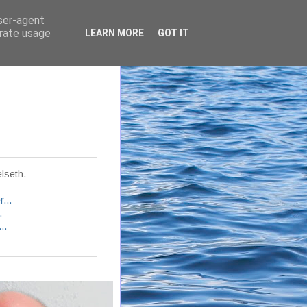
user-agent
erate usage
LEARN MORE
GOT IT
lseth.
...
.
..