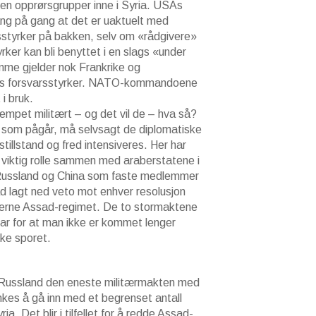
oen opprørsgrupper inne i Syria. USAs
ang på gang at det er uaktuelt med
styrker på bakken, selv om «rådgivere»
rker kan bli benyttet i en slags «under
mme gjelder nok Frankrike og
Us forsvarsstyrker. NATO-kommandoene
 i bruk.
empet militært – og det vil de – hva så?
n som pågår, må selvsagt de diplomatiske
tillstand og fred intensiveres. Her har
 viktig rolle sammen med araberstatene i
r Russland og China som faste medlemmer
d lagt ned veto mot enhver resolusjon
fjerne Assad-regimet. De to stormaktene
r for at man ikke er kommet lenger
ske sporet.
 Russland den eneste militærmakten med
kes å gå inn med et begrenset antall
ia. Det blir i tilfellet for å redde Assad-