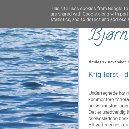
This site uses cookies from Google to d
are shared with Google along with perf
statistics, and to detect and address 
Bjørn
tirsdag 17. november 
Krig først - 
Undertegnede har m
kommentere terroran
og løsningsforslage
Det er unødvendig 
følelsesladede besk
Ethvert menneskelig