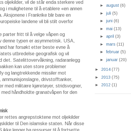
aks oljekilder, vil de står enda sterkere ved
►
august
(6)
g i mulighetene til å etablere «en annen
►
juli
(5)
a. Aksjonene i Frankrike blir bare en
►
juni
(6)
ropeiske landene vil bli stilt overfor
►
mai
(13)
le parter fritt til å velge våpen og
►
april
(3)
 av denne typen er asymmetrisk. USA,
►
mars
(11)
and har forsøkt etter beste evne å
►
februar
(5)
atets utbredelse geografisk og vil
►
januar
(20)
d det. Satelittovervåkning, radaranlegg
bakken kan uten store problemer
►
2014
(77)
 fly og langtrekkende missiler mot
►
2013
(75)
ammunisjonslagre, drivstofftanker,
►
2012
(1)
ner med militære kjøretøyer, stridsvogner,
eri med håndholdte granatvåpen for den
misk
er rettes angrepstoktene mot oljekilder
gskilder til Den islamske staten. Når disse
IS ikke lenger ha ressurser til å fortsette