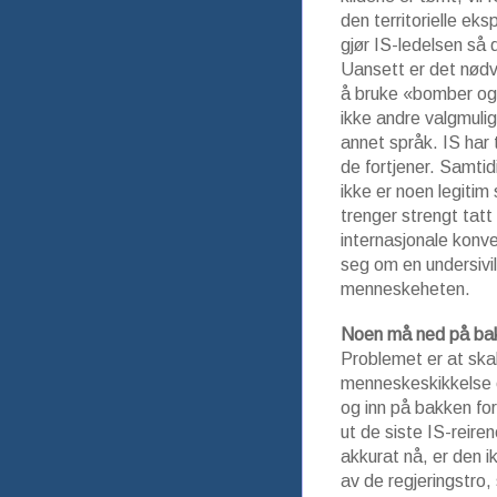
den territorielle ek
gjør IS-ledelsen så 
Uansett er det nødve
å bruke «bomber og 
ikke andre valgmuli
annet språk. IS har t
de fortjener. Samtid
ikke er noen legiti
trenger strengt tatt 
internasjonale konven
seg om en undersivi
menneskeheten.
Noen må ned på ba
Problemet er at ska
menneskeskikkelse e
og inn på bakken fo
ut de siste IS-reire
akkurat nå, er den 
av de regjeringstro