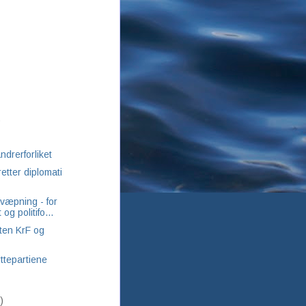
)
ndrerforliket
retter diplomati
væpning - for
og politifo...
uten KrF og
ttepartiene
)