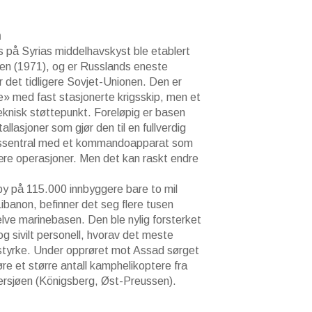
.
n
s på Syrias middelhavskyst ble etablert
gen (1971), og er Russlands eneste
 det tidligere Sovjet-Unionen. Den er
e» med fast stasjonerte krigsskip, men et
eknisk støttepunkt. Foreløpig er basen
allasjoner som gjør den til en fullverdig
ingssentral med et kommandoapparat som
tære operasjoner. Men det kan raskt endre
 by på 115.000 innbyggere bare to mil
 Libanon, befinner det seg flere tusen
selve marinebasen. Den ble nylig forsterket
g sivilt personell, hvorav det meste
tstyrke. Under opprøret mot Assad sørget
øre et større antall kamphelikoptere fra
ersjøen (Königsberg, Øst-Preussen).