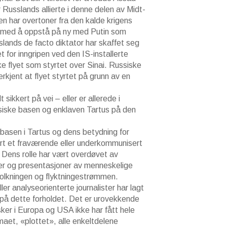
 Russlands allierte i denne delen av Midt-
en har overtoner fra den kalde krigens
d med å oppstå på ny med Putin som
slands de facto diktator har skaffet seg
et for inngripen ved den IS-installerte
e flyet som styrtet over Sinai. Russiske
rkjent at flyet styrtet på grunn av en
 sikkert på vei – eller er allerede i
siske basen og enklaven Tartus på den
basen i Tartus og dens betydning for
ært et fraværende eller underkommunisert
. Dens rolle har vært overdøvet av
er og presentasjoner av menneskelige
befolkningen og flyktningestrømmen.
ler analyseorienterte journalister har lagt
 på dette forholdet. Det er urovekkende
ker i Europa og USA ikke har fått hele
maet, «plottet», alle enkeltdelene