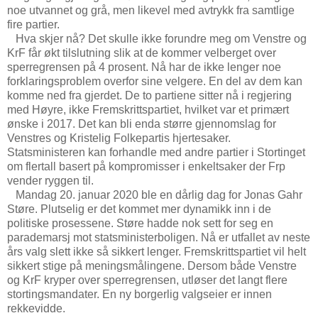
noe utvannet og grå, men likevel med avtrykk fra samtlige
fire partier.
Hva skjer nå? Det skulle ikke forundre meg om Venstre og
KrF får økt tilslutning slik at de kommer velberget over
sperregrensen på 4 prosent. Nå har de ikke lenger noe
forklaringsproblem overfor sine velgere. En del av dem kan
komme ned fra gjerdet. De to partiene sitter nå i regjering
med Høyre, ikke Fremskrittspartiet, hvilket var et primært
ønske i 2017. Det kan bli enda større gjennomslag for
Venstres og Kristelig Folkepartis hjertesaker.
Statsministeren kan forhandle med andre partier i Stortinget
om flertall basert på kompromisser i enkeltsaker der Frp
vender ryggen til.
Mandag 20. januar 2020 ble en dårlig dag for Jonas Gahr
Støre. Plutselig er det kommet mer dynamikk inn i de
politiske prosessene. Støre hadde nok sett for seg en
parademarsj mot statsministerboligen. Nå er utfallet av neste
års valg slett ikke så sikkert lenger. Fremskrittspartiet vil helt
sikkert stige på meningsmålingene. Dersom både Venstre
og KrF kryper over sperregrensen, utløser det langt flere
stortingsmandater. En ny borgerlig valgseier er innen
rekkevidde.