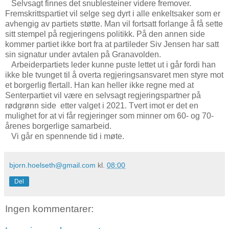
Selvsagt finnes det snublesteiner videre fremover.
Fremskrittspartiet vil selge seg dyrt i alle enkeltsaker som er
avhengig av partiets støtte. Man vil fortsatt forlange å få sette
sitt stempel på regjeringens politikk. På den annen side
kommer partiet ikke bort fra at partileder Siv Jensen har satt
sin signatur under avtalen på Granavolden.
Arbeiderpartiets leder kunne puste lettet ut i går fordi han
ikke ble tvunget til å overta regjeringsansvaret men styre mot
et borgerlig flertall. Han kan heller ikke regne med at
Senterpartiet vil være en selvsagt regjeringspartner på
rødgrønn side etter valget i 2021. Tvert imot er det en
mulighet for at vi får regjeringer som minner om 60- og 70-
årenes borgerlige samarbeid.
Vi går en spennende tid i møte.
bjorn.hoelseth@gmail.com
kl.
08:00
Del
Ingen kommentarer: