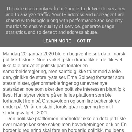
This site uses cookies from Google to deliver its services
Bjørn Hoelseths blogg
and to analyze traffic. Your IP address and user-agent are
shared with Google along with performance and security
metrics to ensure quality of service, generate usage
statistics, and to detect and address abuse.
tirsdag 21. januar 2020
En dårlig dag for Jonas Gahr Støre
LEARN MORE
GOT IT
Mandag 20. januar 2020 ble en begivenhetsrik dato i norsk
politisk historie. Noen virkelig stor dramatikk er det likevel
ikke tale om: At et politisk parti forlater en
samarbeidsregjering, men samtidig ikke truer med å felle
den, gir ikke de store rystelser. Erna Solberg fortsetter som
statsminister, gjør ommøbleringer og utnevner nye
statsråder, noe som øker den politiske interessen blant folk
flest. Hun styrer videre på en felles plattform som ble
forhandlet frem på Granavolden og som fire partier skrev
under på. Vi får en stabil, forutsigbar regjering frem til
stortingsvalget i 2021.
Den politiske plattformen inneholder ikke en detaljert liste
over mange konkrete saker, men hovedretningen er klar. En
borgerlig regjering skal føre en borgerlig politikk, muligens