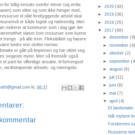
v for tidlig innsats overfor elever (og enda
►
2020
(43)
ehaven) som sliter og som ikke henger med,
►
2019
(36)
 ressurser til slikt forebyggende arbeid skal
munenivå er både logisk og nødvendig. Men
►
2018
(25)
an risikerer at kommuner som i dag gjør det
▼
2017
(68)
re lærertetthet sløser bort ressurser som kunne
►
desember
(4
t trengs - på alle trinn. Fleksibilitet og høyere
ære bedre enn strikte normer.
►
november
(4)
smøte er gått på limpinnen og har viklet seg
►
oktober
(2)
ges seigeste myter. Men så fremstår også
►
september
(4
t parti for offentlige ansatte, til fortrengsel
ate, verdiskapende arbeids- og næringsliv.
►
august
(6)
►
juli
(11)
►
juni
(8)
lseth@gmail.com
kl.
08:37
►
mai
(7)
▼
april
(4)
ntarer:
Et landsmøte 
Når mytene k
 kommentar
Forskernes tu
Russerne ten