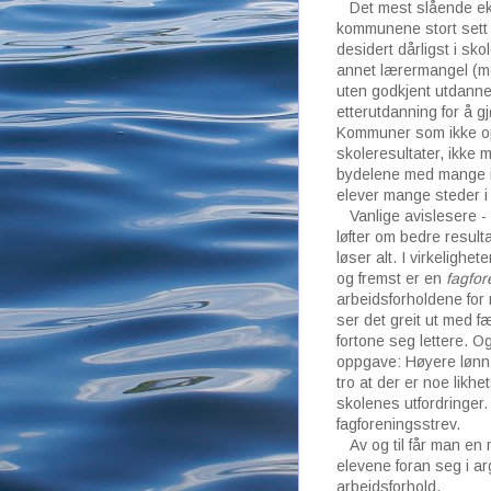
Det mest slående eks
kommunene stort sett 
desidert dårligst i sk
annet lærermangel (men
uten godkjent utdanne
etterutdanning for å g
Kommuner som ikke opp
skoleresultater, ikke 
bydelene med mange i
elever mange steder i
Vanlige avislesere - o
løfter om bedre result
løser alt. I virkeligh
og fremst er en
fagfor
arbeidsforholdene fo
ser det greit ut med f
fortone seg lettere. O
oppgave: Høyere lønn
tro at der er noe likh
skolenes utfordringer
fagforeningsstrev.
Av og til får man en 
elevene foran seg i 
arbeidsforhold.