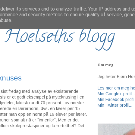
eliver its services and to analyze traffic. Your IP address and 
ormance and security metrics to ensure quality of service, gen
abuse.
 Hoelseths blogg
Om meg
knuses
Jeg heter Bjørn Hoe
Les mer om meg her
sist fredag med analyse av eksisterende
Min Google+ profil..
is er et godt eksempel på myteknusing i en
Min Facebook profil.
edjedeler, faktisk rundt 70 prosent, av norske
Min Twitter profil...
lerede en lærernorm, dvs. en lærer per 15
Setter man opp en norm på 16 elever per lærer,
uner som alt nå er "innenfor". Men er det
om skoleprestasjoner og lærertetthet? Det