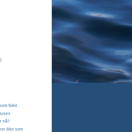
)
)
som feilet
nuses
r nå?
ker ikke som