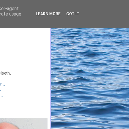
user-agent
erate usage
LEARN MORE
GOT IT
lseth.
...
.
..