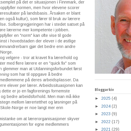
emplet på det er situasjonen i Finnmark, der
oppfyller normen, men hvor elevene scorer
oleresultater på landsbasis. Årsaken er blant
 også kultur), som fører til bruk av lærere
lse. Solbergregjeringen har i stedet satset på
jøre lærerne mer kompetente i jobben.
fyller en "norm" kan ofte vise til gode
minst i hovedstaden der elever i de østlige
nnvandrerbarn gjør det bedre enn andre
 Norge.
g velgere - tror at kravet fra lærerhold og
ater med flere lærere er en "quick fix" som
eten glemmer man at Utdanningsforbundet først
ening
som har til oppgave å bedre
r medlemmene på deres arbeidsplasser. Da
ærre elever per lærer. Arbeidssituasjonen kan
Bloggarkiv
g dette er jo en fagforenings fornemste
 og bedre arbeidsforhold. Men man må ikke
►
2025
(4)
etstegn mellom lærertetthet og løsninger på
►
2024
(2)
. Skole-Norge er noe langt mer enn
►
2023
(9)
mistanke om at lærerorganisasjoner skyver
►
2022
(17)
argumentasjonen for egne medlemmers
►
2021
(29)