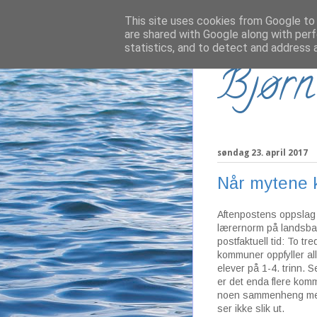
This site uses cookies from Google to d
are shared with Google along with perf
statistics, and to detect and address 
Bjørn
søndag 23. april 2017
Når mytene 
Aftenpostens oppslag 
lærernorm på landsbas
postfaktuell tid: To tr
kommuner oppfyller al
elever på 1-4. trinn. 
er det enda flere komm
noen sammenheng mell
ser ikke slik ut.