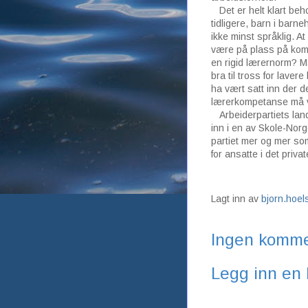
Det er helt klart beho
tidligere, barn i barn
ikke minst språklig. At
være på plass på kom
en rigid lærernorm? M
bra til tross for lave
ha vært satt inn der de
lærerkompetanse må v
Arbeiderpartiets land
inn i en av Skole-Nor
partiet mer og mer som e
for ansatte i det priv
Lagt inn av
bjorn.hoe
Ingen komme
Legg inn en