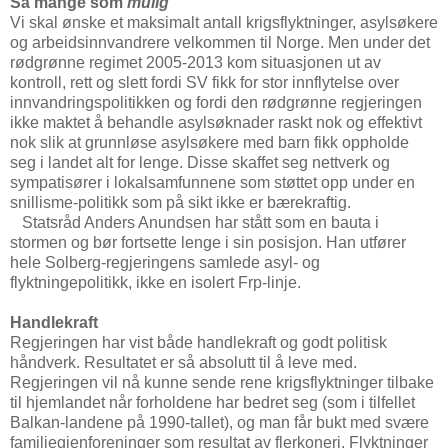
Så mange som
mulig
Vi skal ønske et maksimalt antall krigsflyktninger, asylsøkere
og arbeidsinnvandrere velkommen til Norge. Men under det
rødgrønne regimet 2005-2013 kom situasjonen ut av
kontroll, rett og slett fordi SV fikk for stor innflytelse over
innvandringspolitikken og fordi den rødgrønne regjeringen
ikke maktet å behandle asylsøknader raskt nok og effektivt
nok slik at grunnløse asylsøkere med barn fikk oppholde
seg i landet alt for lenge. Disse skaffet seg nettverk og
sympatisører i lokalsamfunnene som støttet opp under en
snillisme-politikk som på sikt ikke er bærekraftig.
Statsråd Anders Anundsen har stått som en bauta i
stormen og bør fortsette lenge i sin posisjon. Han utfører
hele Solberg-regjeringens samlede asyl- og
flyktningepolitikk, ikke en isolert Frp-linje.
Handlekraft
Regjeringen har vist både handlekraft og godt politisk
håndverk. Resultatet er så absolutt til å leve med.
Regjeringen vil nå kunne sende rene krigsflyktninger tilbake
til hjemlandet når forholdene har bedret seg (som i tilfellet
Balkan-landene på 1990-tallet), og man får bukt med svære
familiegjenforeninger som resultat av flerkoneri. Flyktninger