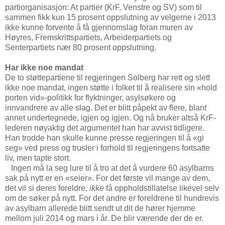
partiorganisasjon: At partier (KrF, Venstre og SV) som til
sammen fikk kun 15 prosent oppslutning av velgerne i 2013
ikke kunne forvente å få gjennomslag foran muren av
Høyres, Fremskrittspartiets, Arbeiderpartiets og
Senterpartiets nær 80 prosent oppslutning.
Har ikke noe mandat
De to støttepartiene til regjeringen Solberg har rett og slett
ikke noe mandat, ingen støtte i folket til å realisere sin «hold
porten vid»-politikk for flyktninger, asylsøkere og
innvandrere av alle slag. Det er blitt påpekt av flere, blant
annet undertegnede, igjen og igjen. Og nå bruker altså KrF-
lederen nøyaktig det argumentet han har avvist tidligere.
Han trodde han skulle kunne presse regjeringen til å «gi
seg» ved press og trusler i forhold til regjeringens fortsatte
liv, men tapte stort.
Ingen må la seg lure til å tro at det å vurdere 60 asylbarns
sak på nytt er en «seier». For det første vil mange av dem,
det vil si deres foreldre,
ikke
få oppholdstillatelse likevel selv
om de søker på nytt. For det andre er foreldrene til hundrevis
av asylbarn allerede blitt sendt ut dit de hører hjemme
mellom juli 2014 og mars i år. De blir værende der de er.