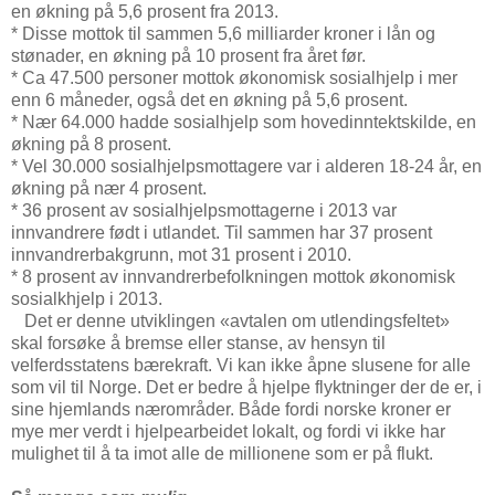
en økning på 5,6 prosent fra 2013.
* Disse mottok til sammen 5,6 milliarder kroner i lån og
stønader, en økning på 10 prosent fra året før.
* Ca 47.500 personer mottok økonomisk sosialhjelp i mer
enn 6 måneder, også det en økning på 5,6 prosent.
* Nær 64.000 hadde sosialhjelp som hovedinntektskilde, en
økning på 8 prosent.
* Vel 30.000 sosialhjelpsmottagere var i alderen 18-24 år, en
økning på nær 4 prosent.
* 36 prosent av sosialhjelpsmottagerne i 2013 var
innvandrere født i utlandet. Til sammen har 37 prosent
innvandrerbakgrunn, mot 31 prosent i 2010.
* 8 prosent av innvandrerbefolkningen mottok økonomisk
sosialkhjelp i 2013.
Det er denne utviklingen «avtalen om utlendingsfeltet»
skal forsøke å bremse eller stanse, av hensyn til
velferdsstatens bærekraft. Vi kan ikke åpne slusene for alle
som vil til Norge. Det er bedre å hjelpe flyktninger der de er, i
sine hjemlands nærområder. Både fordi norske kroner er
mye mer verdt i hjelpearbeidet lokalt, og fordi vi ikke har
mulighet til å ta imot alle de millionene som er på flukt.