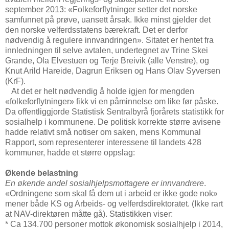
september 2013: «Folkeforflytninger setter det norske
samfunnet på prøve, uansett årsak. Ikke minst gjelder det
den norske velferdsstatens bærekraft. Det er derfor
nødvendig å regulere innvandringen». Sitatet er hentet fra
innledningen til selve avtalen, undertegnet av Trine Skei
Grande, Ola Elvestuen og Terje Breivik (alle Venstre), og
Knut Arild Hareide, Dagrun Eriksen og Hans Olav Syversen
(KrF).
At det er helt nødvendig å holde igjen for mengden
«folkeforflytninger» fikk vi en påminnelse om like før påske.
Da offentliggjorde Statistisk Sentralbyrå fjorårets statistikk for
sosialhelp i kommunene. De politisk korrekte større avisene
hadde relativt små notiser om saken, mens Kommunal
Rapport, som representerer interessene til landets 428
kommuner, hadde et større oppslag:
Økende belastning
En økende andel sosialhjelpsmottagere er innvandrere
.
«Ordningene som skal få dem ut i arbeid er ikke gode nok»
mener både KS og Arbeids- og velferdsdirektoratet. (Ikke rart
at NAV-direktøren måtte gå). Statistikken viser:
* Ca 134.700 personer mottok økonomisk sosialhjelp i 2014,