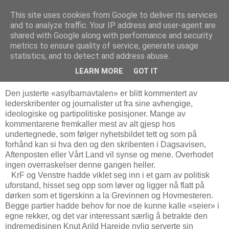
This site uses cookies from Google to deliver its services
Bjørn Hoelseths blogg
and to analyze traffic. Your IP address and user-agent are
shared with Google along with performance and security
metrics to ensure quality of service, generate usage
statistics, and to detect and address abuse.
søndag 12. april 2015
Dundrende seier for Anundsen
LEARN MORE
GOT IT
Den justerte «asylbarnavtalen» er blitt kommentert av
lederskribenter og journalister ut fra sine avhengige,
ideologiske og partipolitiske posisjoner. Mange av
kommentarene fremkaller mest av alt gjesp hos
undertegnede, som følger nyhetsbildet tett og som på
forhånd kan si hva den og den skribenten i Dagsavisen,
Aftenposten eller Vårt Land vil synse og mene. Overhodet
ingen overraskelser denne gangen heller.
KrF og Venstre hadde viklet seg inn i et garn av politisk
uforstand, hisset seg opp som løver og ligger nå flatt på
dørken som et tigerskinn a la Grevinnen og Hovmesteren.
Begge partier hadde behov for noe de kunne kalle «seier» i
egne rekker, og det var interessant særlig å betrakte den
indremedisinen Knut Arild Hareide nylig serverte sin