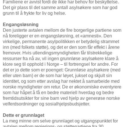
Familiene er avvist fordi de ikke har behov for beskyttelse.
Det gir plass til det samme antall asylsøkere som
har
god
grunn til å frykte for liv og helse.
Engangsløsning
Den justerte avtalen mellom de fire borgerlige partiene som
nå foreligger er en engangsløsning, et «amnesti». Den
virkelige, permanente asylpolitikken er betydelig strammet
inn (med folkets støtte), og det er den som får effekt i årene
fremover. Hvis utlendingsmyndigheten får tilstrekkelige
ressurser fra nå av, vil ingen grunnløse asylsøkere klare å
klore seg til opphold i Norge – til fortrengsel for andre. For
det er jo dette som er poenget: Grunnløse asylsøkere (med
eller uten barn) er de som har løyet, jukset og skjult sin
identitet, og som etter avslag har nektet å samarbeide med
norske myndigheter om retur. De er økonomiske eventyrere
som har håpet å få en bedre materiell hverdag og bedre
fremtidsutsikter for sine barn ved hjelp av generøse norske
velferdsordninger og sosialhjelpsbudsjetter.
Dette er grunnlaget
La meg minne om selve grunnlaget og utgangspunktet for
avtalen mellom regjerings- og støttepartiene fra 30.