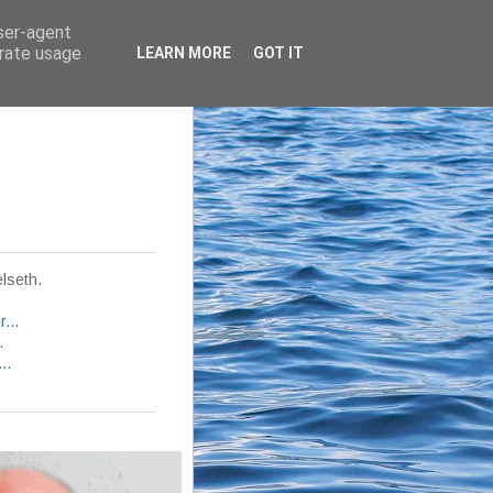
user-agent
erate usage
LEARN MORE
GOT IT
lseth.
...
.
..