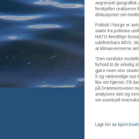
avgrenset geografisk o
forskjellen realiseres
diskusjonen om medle
Politisk i Norge er avta
støtte fra politiske u
NATO-fiendtlige Sosial
udefinerbare MDG. Skj
at klimasvermerne anta
"Den nordiske modellen
forhold til de virkelig
gjøre noen stor skade
5 og nødvendige nye t
like om hjørnet. På d
på Drammensveien mer
analysere den og send
om eventuell motreaks
Lagt inn av
bjorn.hoe