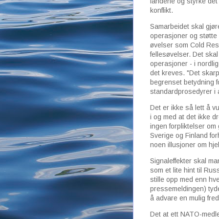
landene og styrke det 
konflikt.
Samarbeidet skal gjøre
operasjoner og støtte 
øvelser som Cold Resp
fellesøvelser. Det ska
operasjoner - i nordl
det kreves. "Det skarp
begrenset betydning 
standardprosedyrer i a
Det er ikke så lett å 
i og med at det ikke 
ingen forpliktelser om
Sverige og Finland for
noen illusjoner om hjel
Signaleffekter skal ma
som et lite hint til R
stille opp med enn hvert
pressemeldingen) tyder 
å advare en mulig fred
Det at ett NATO-medle