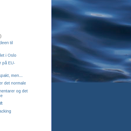
)
)
een til
let i Oslo
r på EU-
spakt, men...
er det normale
entarer og det
le
ft
acking