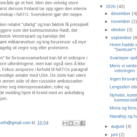
mråde gir et hint. Men den virkelig store
▼
2020
(43)
 først dersom Finland tar opp igjen den interne
►
desember
(4
mskap i NATO. Svenskene gjør det neppe.
►
november
(2)
len relativt "ufarlig" og kan faktisk få prinsipiell
►
oktober
(3)
teliggere som det kommunistiske Rødt, det
istisk Venstreparti og kanskje det
▼
september
(8
ønt militærøvelser og krig forurenser så mye
Hvem hadde id
gelig vil vegre seg eller protestere.
"Sentrum"?
Svarteper-spil
" for forsvarssamarbeid kan bli et sidespor i
 store utfordringene, men kan også sies å ikke
Mens vi vente
. Fokus avspores i forhold til NATOs paragraf
voteringen
osidige avtaler med USA. De siste kan være
Ingen forsvar
en annen side vil den russiske ambassaden
ke seg intensjonsavtalen, tolke og
Lengselen ett
e melding hjem til Kreml med en anbefaling
Nyheter, komm
jon.
kommersiel
Moria og fornu
Navalnyj og h
lseth@gmail.com
kl.
10:04
►
august
(4)
►
juni
(2)