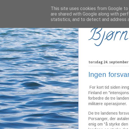
This site uses cookies from Google to d
are shared with Google along with perf
statistics, and to detect and address 
Bjørn
torsdag 24. september
Ingen forsvar
For kort tid siden inn
Finland en "intensjonsa
forbedre de tre lande
militære operasjoner.
De tre landenes forsv
Porsanger, der avtalen
enig om "å styrke den 