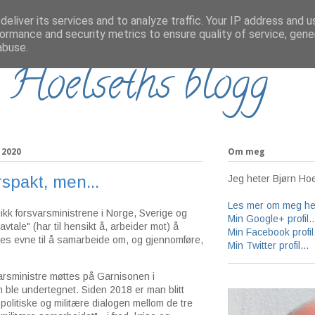
eliver its services and to analyze traffic. Your IP address and 
ormance and security metrics to ensure quality of service, gen
abuse.
 Hoelseths blogg
 2020
Om meg
spakt, men...
Jeg heter Bjørn Hoe
Les mer om meg her
gikk forsvarsministrene i Norge, Sverige og
Min Google+ profil..
vtale" (har til hensikt å, arbeider mot) å
Min Facebook profil.
nes evne til å samarbeide om, og gjennomføre,
Min Twitter profil...
arsministre møttes på Garnisonen i
 ble undertegnet. Siden 2018 er man blitt
politiske og militære dialogen mellom de tre