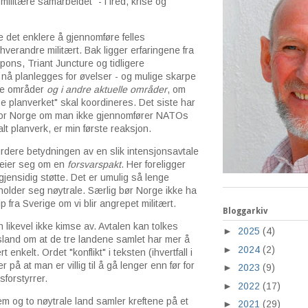
militære samarbeidet" - i fred, krise og
 det enklere å gjennomføre felles
hverandre militært. Bak ligger erfaringene fra
ons, Triant Juncture og tidligere
l nå planlegges for øvelser - og mulige skarpe
ige områder
og i andre aktuelle områder
, om
e planverket" skal koordineres. Det siste har
for Norge om man ikke gjennomfører NATOs
lt planverk, er min første reaksjon.
vurdere betydningen av en slik intensjonsavtale
dreier seg om en
forsvarspakt
. Her foreligger
 gjensidig støtte. Det er umulig så lenge
holder seg nøytrale. Særlig bør Norge ikke ha
p fra Sverige om vi blir angrepet militært.
Bloggarkiv
n likevel ikke kimse av. Avtalen kan tolkes
►
2025
(4)
ussland om at de tre landene samlet har mer å
►
2024
(2)
 enkelt. Ordet "konflikt" i teksten (ihvertfall i
på at man er villig til å gå lenger enn før for
►
2023
(9)
sforstyrrer.
►
2022
(17)
m og to nøytrale land samler kreftene på et
►
2021
(29)