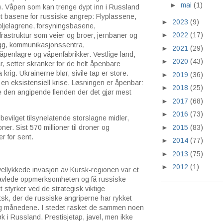
►
mai
(1)
p). Våpen som kan trenge dypt inn i Russland
å ut basene for russiske angrep: Flyplassene,
►
2023
(9)
ljelagrene, forsyningsbasene,
►
2022
(17)
frastruktur som veier og broer, jernbaner og
egg, kommunikasjonssentra,
►
2021
(29)
penlagre og våpenfabrikker. Vestlige land,
►
2020
(43)
år, setter skranker for de helt åpenbare
 krig. Ukrainerne blør, sivile tap er store.
►
2019
(36)
 en eksistensiell krise. Løsningen er åpenbar:
►
2018
(25)
den angipende fienden der det gjør mest
►
2017
(68)
►
2016
(73)
tt bevilget tilsynelatende storslagne midler,
►
2015
(83)
er. Sist 570 millioner til droner og
r for sent.
►
2014
(77)
►
2013
(75)
►
2012
(1)
vellykkede invasjon av Kursk-regionen var et
 avlede oppmerksomheten og få russiske
ut styrker ved de strategisk viktige
tsk, der de russiske angriperne har rykket
og månedene. I stedet rasket de sammen noen
røk i Russland. Prestisjetap, javel, men ikke