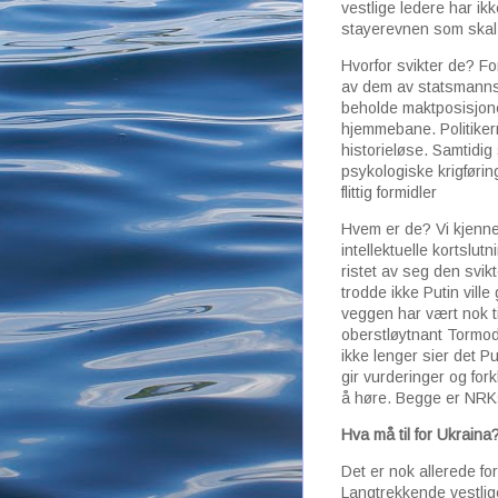
vestlige ledere har i
stayerevnen som skal ti
Hvorfor svikter de? For
av dem av statsmannsfo
beholde maktposisjone
hjemmebane. Politiker
historieløse. Samtidig
psykologiske krigførin
flittig formidle
Hvem er de? Vi kjenne
intellektuelle kortslu
ristet av seg den svi
trodde ikke Putin ville 
veggen har vært nok til
oberstløytnant Tormod
ikke lenger sier det P
gir vurderinger og for
å høre. Begge er NRKs
Hva må til for Ukraina
Det er nok allerede f
Langtrekkende vestlige 