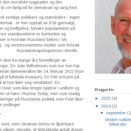
kke den moralske ryggraden og den
l i en farlig tid for demokrati og varig fred.
di vestlige politikere og statsledere - ingen
rmat - er mer opptatt av å bli gjenvalgt,
r og innflytelse, bevare populariteten på
nes standpunktene er korttenkte og
 ser vi hvordan Russland lykkes i sin
g - og venstreorienterte medier som fortsatt
r Russlandsapologetenes retorikk.
r dem fra mange års formidlinger av
tninger: En Julie Wilhelmsen som tror hun har
ktende dømmekraften før 24. februar 2022 (hun
gå til fullskala invasjon). En Fritt ord-pris på
 at hun føler seg rehabilitert. En
 Heier som ikke lenger opptrer i uniform og
Bloggarkiv
utin vil høre i Russia Today, men som stadig
►
2025
(4)
klaringer på Russlands politikk som Putin liker
 yndlinger.
▼
2024
(2)
▼
september
(1
?
Vesten svikte
or sent, men Ukrainas behov er åpenbare:
folket der
våpen, missiler, et tilstrekkelig antall droner