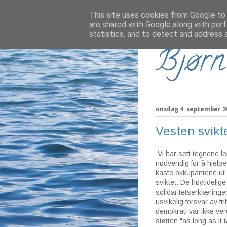
This site uses cookies from Google to d
are shared with Google along with perf
statistics, and to detect and address 
Bjørn
onsdag 4. september 2
Vesten svikt
Vi har sett tegnene le
nødvendig for å hjelpe
kaste okkupantene u
sviktet. De høytidelige 
solidaritetserklæring
usvikelig forsvar av f
demokrati var ikke ver
støtten "as long as it