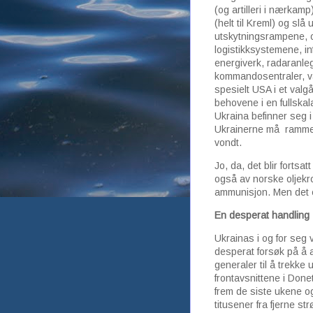
(og artilleri i nærkam
(helt til Kreml) og sl
utskytningsrampene, o
logistikksystemene, in
energiverk, radaranl
kommandosentraler, vå
spesielt USA i et valg
behovene i en fullskala
Ukraina befinner seg i
Ukrainerne må ramme 
vondt.
Jo, da, det blir fortsa
også av norske oljekron
ammunisjon. Men det e
En desperat handling
Ukrainas i og for seg 
desperat forsøk på å
generaler til å trekke 
frontavsnittene i Done
frem de siste ukene 
titusener fra fjerne st