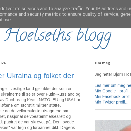
eliver its services and to analyze traffic. Your IP address and 
ormance and security metrics to ensure quality of service, gen
abuse.
 Hoelseths blogg
024
Om meg
er Ukraina og folket der
Jeg heter Bjørn Hoe
Les mer om meg her
nge - vestlige land gjør ikke det som er
Min Google+ profil..
 ukrainerne til seier over Putin-Russland og
Min Facebook profil.
t av Donbas og Krym. NATO, EU og USA har
Min Twitter profil...
løftene om storstilt militær støtte,
ene og de velformulerte utsagnene om
rihet, nasjonal selvbestemmelsesrett og
dt papiret de var skrevet på. Den lovede
 takes" var løgn og forbannet dikt. Dagens