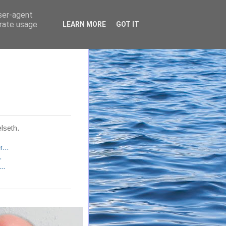
user-agent
erate usage
LEARN MORE
GOT IT
lseth.
...
.
..