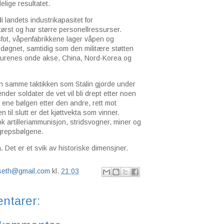
elige resultatet.
i landets industrikapasitet for
ørst og har større personellressurser.
sfot, våpenfabrikkene lager våpen og
 døgnet, samtidig som den militære støtten
aturenes onde akse, China, Nord-Korea og
n samme taktikken som Stalin gjorde under
der soldater de vet vil bli drept etter noen
n ene bølgen etter den andre, rett mot
n til slutt er det kjøttvekta som vinner.
k artilleriammunisjon, stridsvogner, miner og
ngrepsbølgene.
. Det er et svik av historiske dimensjner.
lseth@gmail.com
kl.
21:03
ntarer: