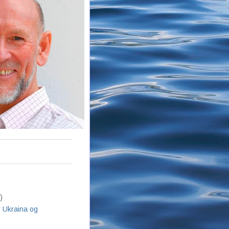
)
r Ukraina og