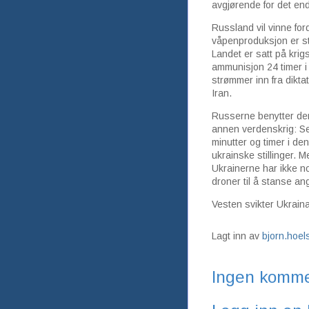
avgjørende for det end
Russland vil vinne ford
våpenproduksjon er st
Landet er satt på krig
ammunisjon 24 timer i
strømmer inn fra dikt
Iran.
Russerne benytter de
annen verdenskrig: Sen
minutter og timer i de
ukrainske stillinger. Me
Ukrainerne har ikke no
droner til å stanse a
Vesten svikter Ukraina
Lagt inn av
bjorn.hoe
Ingen komme