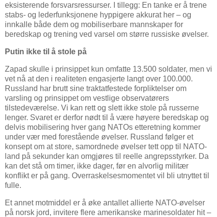
eksisterende forsvarsressurser. I tillegg: En tanke er å trene
stabs- og lederfunksjonene hyppigere akkurat her – og
innkalle både dem og mobiliserbare mannskaper for
beredskap og trening ved varsel om større russiske øvelser.
Putin ikke til å stole på
Zapad skulle i prinsippet kun omfatte 13.500 soldater, men vi
vet nå at den i realiteten engasjerte langt over 100.000.
Russland har brutt sine traktatfestede forpliktelser om
varsling og prinsippet om vestlige observatørers
tilstedeværelse. Vi kan rett og slett ikke stole på russerne
lenger. Svaret er derfor nødt til å være høyere beredskap og
delvis mobilisering hver gang NATOs etteretning kommer
under vær med forestående øvelser. Russland følger et
konsept om at store, samordnede øvelser tett opp til NATO-
land på sekunder kan omgjøres til reelle angrepsstyrker. Da
kan det stå om timer, ikke dager, før en alvorlig militær
konflikt er på gang. Overraskelsesmomentet vil bli utnyttet til
fulle.
Et annet motmiddel er å øke antallet allierte NATO-øvelser
på norsk jord, invitere flere amerikanske marinesoldater hit –