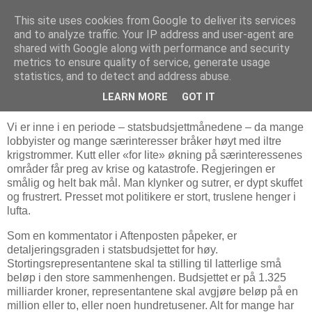
This site uses cookies from Google to deliver its services
Bjørn Hoelseths blogg
and to analyze traffic. Your IP address and user-agent are
shared with Google along with performance and security
metrics to ensure quality of service, generate usage
statistics, and to detect and address abuse.
søndag 22. oktober 2017
Det haster for Forsvaret
LEARN MORE
GOT IT
Vi er inne i en periode – statsbudsjettmånedene – da mange
lobbyister og mange særinteresser bråker høyt med iltre
krigstrommer. Kutt eller «for lite» økning på særinteressenes
områder får preg av krise og katastrofe. Regjeringen er
smålig og helt bak mål. Man klynker og sutrer, er dypt skuffet
og frustrert. Presset mot politikere er stort, truslene henger i
lufta.
Som en kommentator i Aftenposten påpeker, er
detaljeringsgraden i statsbudsjettet for høy.
Stortingsrepresentantene skal ta stilling til latterlige små
beløp i den store sammenhengen. Budsjettet er på 1.325
milliarder kroner, representantene skal avgjøre beløp på en
million eller to, eller noen hundretusener. Alt for mange har