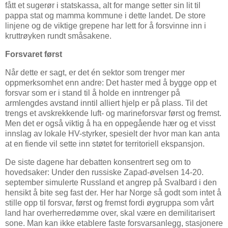
fått et sugerør i statskassa, alt for mange setter sin lit til
pappa stat og mamma kommune i dette landet. De store
linjene og de viktige grepene har lett for å forsvinne inn i
kruttrøyken rundt småsakene.
Forsvaret først
Når dette er sagt, er det én sektor som trenger mer
oppmerksomhet enn andre: Det haster med å bygge opp et
forsvar som er i stand til å holde en inntrenger på
armlengdes avstand inntil alliert hjelp er på plass. Til det
trengs et avskrekkende luft- og marineforsvar først og fremst.
Men det er også viktig å ha en oppegående hær og et visst
innslag av lokale HV-styrker, spesielt der hvor man kan anta
at en fiende vil sette inn støtet for territoriell ekspansjon.
De siste dagene har debatten konsentrert seg om to
hovedsaker: Under den russiske Zapad-øvelsen 14-20.
september simulerte Russland et angrep på Svalbard i den
hensikt å bite seg fast der. Her har Norge så godt som intet å
stille opp til forsvar, først og fremst fordi øygruppa som vårt
land har overherredømme over, skal være en demilitarisert
sone. Man kan ikke etablere faste forsvarsanlegg, stasjonere