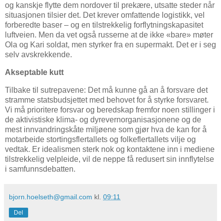
og kanskje flytte dem nordover til prekære, utsatte steder når
situasjonen tilsier det. Det krever omfattende logistikk, vel
forberedte baser – og en tilstrekkelig forflytningskapasitet
luftveien. Men da vet også russerne at de ikke «bare» møter
Ola og Kari soldat, men styrker fra en supermakt. Det er i seg
selv avskrekkende.
Akseptable kutt
Tilbake til sutrepavene: Det må kunne gå an å forsvare det
stramme statsbudsjettet med behovet for å styrke forsvaret.
Vi må prioritere forsvar og beredskap fremfor noen stillinger i
de aktivistiske klima- og dyrevernorganisasjonene og de
mest innvandringskåte miljøene som gjør hva de kan for å
motarbeide stortingsflertallets og folkeflertallets vilje og
vedtak. Er idealismen sterk nok og kontaktene inn i mediene
tilstrekkelig velpleide, vil de neppe få redusert sin innflytelse
i samfunnsdebatten.
bjorn.hoelseth@gmail.com
kl.
09:11
Del