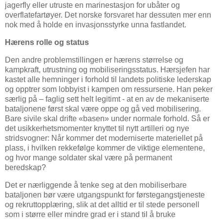
jagerfly eller utruste en marinestasjon for ubåter og
overflatefartøyer. Det norske forsvaret har dessuten mer enn
nok med å holde en invasjonsstyrke unna fastlandet.
Hærens rolle og status
Den andre problemstillingen er hærens størrelse og
kampkraft, utrustning og mobiliseringsstatus. Hærsjefen har
kastet alle hemninger i forhold til landets politiske lederskap
og opptrer som lobbyist i kampen om ressursene. Han peker
særlig på – faglig sett helt legitimt - at en av de mekaniserte
bataljonene først skal være oppe og gå ved mobilisering.
Bare sivile skal drifte «basen» under normale forhold. Så er
det usikkerhetsmomenter knyttet til nytt artilleri og nye
stridsvogner: Når kommer det moderniserte materiellet på
plass, i hvilken rekkefølge kommer de viktige elementene,
og hvor mange soldater skal være på permanent
beredskap?
Det er nærliggende å tenke seg at den mobiliserbare
bataljonen bør være utgangspunkt for førstegangstjeneste
og rekruttopplæring, slik at det alltid er til stede personell
som i større eller mindre grad er i stand til å bruke