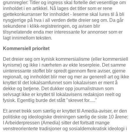
grunnregler: Titler og ingress skal fortelle det vesentlige om
innholdet i en artikkel. Nå lages det titler som er rene
gjettekonkurranser for innholdet - leserne skal lures til å bli
nysgjerrige på hva i all verden dette dreier seg om. Da går
sekundene i klikk-registreringen, og avisen blir
tilsynelatende enda mer interessante for annonser som er
lagt innimellom teksten.
Kommersiell prioritet
Det dreier seg om kynisk kommersialisme (eller kommersiell
kynisme) og ikke i nærheten av ekte leserpleie. Det samme
uinteressante stoffet blir spredt gjennom flere aviser, gjerne
regionalt, og innholdet blir mer og mer av generell art og ikke
knyttet til det lokalsamfunnet som lokalavisen er ment å
dekke og betjene. Det dukker opp journalistnavn som
selvsagt ikke er knyttet til lokalavisens redaksjon reelt og
fysisk. Egentlig burde det stått "skrevet for....."
Et annet trekk som særlig er knyttet til Amedia-aviser, er den
politiske og ideologiske dreiningen særlig de siste 10 årene:
I Arbeiderpressen (Amedia) sitter det fortsatt mange
venstreorienterte tradisjoner og sosialdemokratisk ideologi i