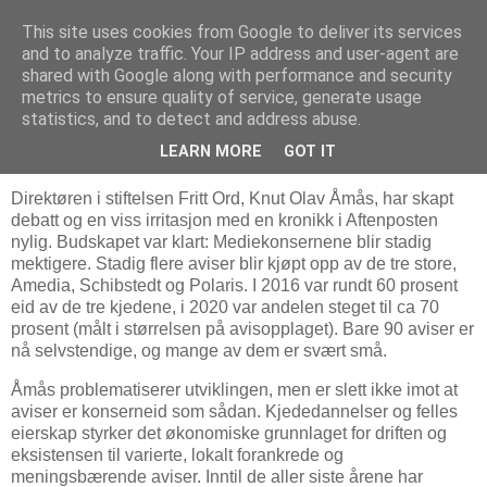
This site uses cookies from Google to deliver its services
Bjørn Hoelseths blogg
and to analyze traffic. Your IP address and user-agent are
shared with Google along with performance and security
metrics to ensure quality of service, generate usage
statistics, and to detect and address abuse.
søndag 1. august 2021
De mektige mediekonsernene
LEARN MORE
GOT IT
Direktøren i stiftelsen Fritt Ord, Knut Olav Åmås, har skapt
debatt og en viss irritasjon med en kronikk i Aftenposten
nylig. Budskapet var klart: Mediekonsernene blir stadig
mektigere. Stadig flere aviser blir kjøpt opp av de tre store,
Amedia, Schibstedt og Polaris. I 2016 var rundt 60 prosent
eid av de tre kjedene, i 2020 var andelen steget til ca 70
prosent (målt i størrelsen på avisopplaget). Bare 90 aviser er
nå selvstendige, og mange av dem er svært små.
Åmås problematiserer utviklingen, men er slett ikke imot at
aviser er konserneid som sådan. Kjededannelser og felles
eierskap styrker det økonomiske grunnlaget for driften og
eksistensen til varierte, lokalt forankrede og
meningsbærende aviser. Inntil de aller siste årene har