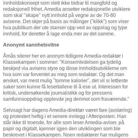
innholdskonsept som slett ikke bidrar til mangfold og
redaksjonell frihet. Amedia ansetter redaksjonelle utviklere
som skal "skape" nytt innhold på vegne av de 70-80
avisene. Det skjer på basis av målinger ("klikk") som viser
hva publikum der ute stanser opp ved av oppslag og type
innhold, for deretter å lage enda mer av det samme.
Anonymt sannhetsvitne
Åmås siterer her en anonym tidligere Amedia-redaktør i
Klassekampen i sommer: "Konsernledelsen ga tydelig
beskjed via avisens styre og disse innholdsutviklerne om
hva som var forventet av meg som redaktør. Og det man
ønsket, var mest mulig "tomme kalorier", det vil si lettleste
saker som kunne få lesertallene til å ese ut. Interessen for
kritisk, undersøkende journalistikk og for pressens
samfunnsoppdrag opplevde jeg derimot som fraværende."
Selvsagt har dagens Amedia-direktør været fare (avsløring)
og protestert heftig i et senere innlegg i Aftenposten. Han
står ikke til troende, for alle som leser Amedia-aviser, på
papir og digitalt, kjenner igjen den utviklingen som ble
beskrevet i Klassekampen. Noen redaktører har muligens