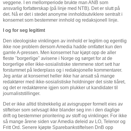
veggene. I en mellomperiode brukte man ANB som
ansvarlig forfatterskap (på linje med NTB). Det er slutt på
det. Nå er det i stedet anonyme innholdsutviklere sentralt i
konsernet som bestemmer innhold og redaksjonell linje.
I og for seg legitimt
Den ideologiske vinklingen av innhold er legitim og egentlig
ikke noe problem dersom Amedia hadde omfattet kun den
gamle A-pressen. Men konsernet har kjøpt opp de aller
fleste "borgerlige" avisene i Norge og sørget for at de
borgerlige eller ikke-sosialistiske stemmene stort sett har
forstummet på lederplass og i redaksjonelle kommentarer.
Jeg antar at konsernet heller ikke har ansatt så mange
redaktører med ikke-sosialistiske holdninger det siste tiåret,
og det er redaktørene igjen som plukker ut kandidater til
journaliststillinger.
Det er ikke alltid tilstrekkelig at avisgrupper formelt eies av
stiftelser som selvsagt ikke blander seg inn i den daglige
drift og bestemmer prioritering av stoff og vinklinger. For ikke
så mange årene siden var Amedia deleid av LO, Telenor og
Fritt Ord. Senere kjøpte Sparebankstiftelsen DnB opp