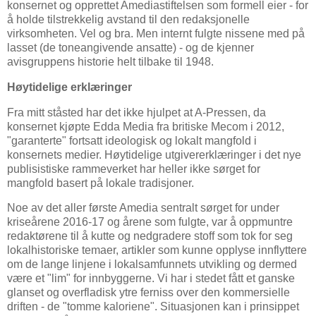
konsernet og opprettet Amediastiftelsen som formell eier - for
å holde tilstrekkelig avstand til den redaksjonelle
virksomheten. Vel og bra. Men internt fulgte nissene med på
lasset (de toneangivende ansatte) - og de kjenner
avisgruppens historie helt tilbake til 1948.
Høytidelige erklæringer
Fra mitt ståsted har det ikke hjulpet at A-Pressen, da
konsernet kjøpte Edda Media fra britiske Mecom i 2012,
"garanterte" fortsatt ideologisk og lokalt mangfold i
konsernets medier. Høytidelige utgivererklæringer i det nye
publisistiske rammeverket har heller ikke sørget for
mangfold basert på lokale tradisjoner.
Noe av det aller første Amedia sentralt sørget for under
kriseårene 2016-17 og årene som fulgte, var å oppmuntre
redaktørene til å kutte og nedgradere stoff som tok for seg
lokalhistoriske temaer, artikler som kunne opplyse innflyttere
om de lange linjene i lokalsamfunnets utvikling og dermed
være et "lim" for innbyggerne. Vi har i stedet fått et ganske
glanset og overfladisk ytre ferniss over den kommersielle
driften - de "tomme kaloriene". Situasjonen kan i prinsippet