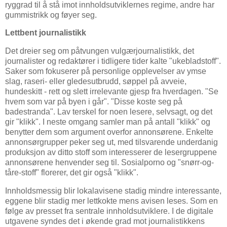
ryggrad til å stå imot innholdsutviklernes regime, andre har
gummistrikk og føyer seg.
Lettbent journalistikk
Det dreier seg om påtvungen vulgærjournalistikk, det
journalister og redaktører i tidligere tider kalte "ukebladstoff".
Saker som fokuserer på personlige opplevelser av ymse
slag, raseri- eller gledesutbrudd, søppel på avveie,
hundeskitt - rett og slett irrelevante gjesp fra hverdagen. "Se
hvem som var på byen i går". "Disse koste seg på
badestranda". Lav terskel for noen lesere, selvsagt, og det
gir "klikk". I neste omgang samler man på antall "klikk" og
benytter dem som argument overfor annonsørene. Enkelte
annonsørgrupper peker seg ut, med tilsvarende underdanig
produksjon av ditto stoff som interesserer de lesergruppene
annonsørene henvender seg til. Sosialporno og "snørr-og-
tåre-stoff" florerer, det gir også "klikk".
Innholdsmessig blir lokalavisene stadig mindre interessante,
eggene blir stadig mer lettkokte mens avisen leses. Som en
følge av presset fra sentrale innholdsutviklere. I de digitale
utgavene syndes det i økende grad mot journalistikkens