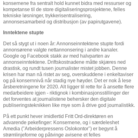
konsernene fra sentralt hold kunnet bidra med ressurser og
kompetanse til de store digitaliseringsprosjektene, felles
tekniske løsninger, trykkerisentralisering,
annonsesamarbeid og distribusjon (av papirutgavene).
Inntektene stupte
Det så stygt ut i noen år: Annonseinntektene stupte fordi
annonsørene valgte nettannonsering i andre kanaler.
Google og Facebook stakk av med halvparten av
annonseinntektene. Driftskostnadene måtte skjæres ned
drastisk, og rundt tusen journalister mistet jobben. Denne
krisen har man nå ristet av seg, overskuddene i enkeltaviser
og på konsernnivå når stadig nye høyder. Det er nok å lese
årsberetningene for 2020. Alt ligger til rette for å ansette flere
medarbeidere igjen - riktignok i kombinasjonsstillinger der
det forventes at journalistene behersker den digitale
publiseringsteknikken like mye som å drive god journalistikk.
På ett punkt hever imidlertid Fritt Ord-direktøren en
advarende pekefinger: Konsernene, og i særdeleshet
Amedia ("Arbeiderpressens Oslokontor") er begynt å
strømlinjeforme og påtvinge avisene et felles